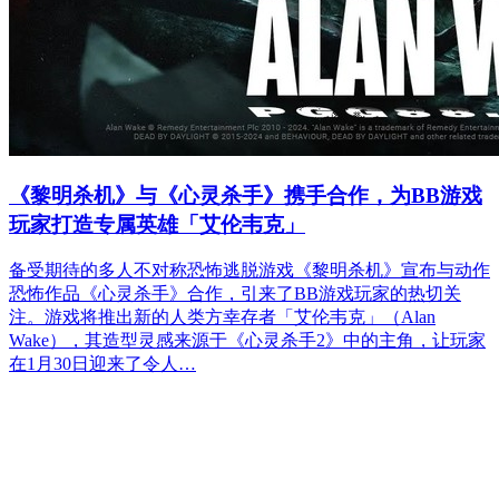
《黎明杀机》与《心灵杀手》携手合作，为BB游戏
玩家打造专属英雄「艾伦韦克」
备受期待的多人不对称恐怖逃脱游戏《黎明杀机》宣布与动作
恐怖作品《心灵杀手》合作，引来了BB游戏玩家的热切关
注。游戏将推出新的人类方幸存者「艾伦韦克」（Alan
Wake），其造型灵感来源于《心灵杀手2》中的主角，让玩家
在1月30日迎来了令人…