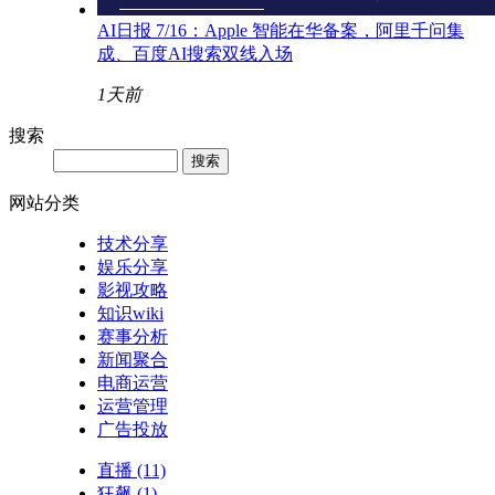
AI日报 7/16：Apple 智能在华备案，阿里千问集
成、百度AI搜索双线入场
1天前
搜索
网站分类
技术分享
娱乐分享
影视攻略
知识wiki
赛事分析
新闻聚合
电商运营
运营管理
广告投放
直播
(11)
狂飙
(1)