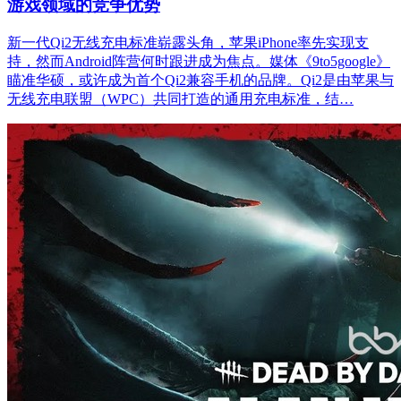
游戏领域的竞争优势
新一代Qi2无线充电标准崭露头角，苹果iPhone率先实现支
持，然而Android阵营何时跟进成为焦点。媒体《9to5google》
瞄准华硕，或许成为首个Qi2兼容手机的品牌。Qi2是由苹果与
无线充电联盟（WPC）共同打造的通用充电标准，结…