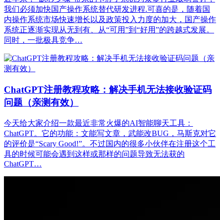
我们必须加快国产操作系统替代研发进程.可喜的是，随着国
内操作系统市场快速增长以及政策投入力度的加大，国产操作
系统正逐渐实现从无到有、从“可用”到“好用”的跨越式发展。
同时，一批极具竞争…
ChatGPT注册教程攻略：解决手机无法接收验证码
问题（亲测有效）
今天给大家介绍一款最近非常火爆的AI智能聊天工具：
ChatGPT。它的功能：文能写文章，武能改BUG，马斯克对它
的评价是“Scary Good!”。不过国内的很多小伙伴在注册这个工
具的时候可能会遇到这样或那样的问题导致无法获的
ChatGPT…