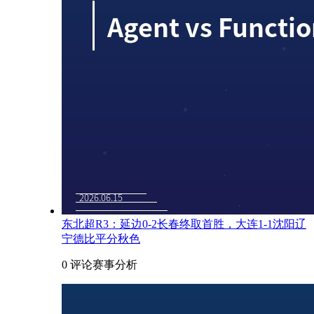
东北超R3：延边0-2长春终取首胜，大连1-1沈阳辽
宁德比平分秋色
0 评论
赛事分析