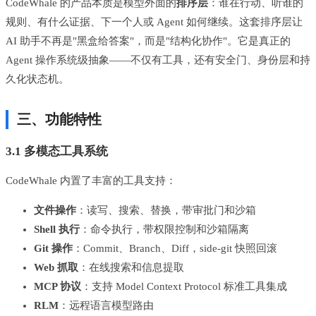
CodeWhale 的产品本质是模型外面的
排序层
：谁在行动、听谁的
规则、有什么证据、下一个人或 Agent 如何继续。这套排序层让
AI 助手不再是"黑盒给答案"，而是"结构化协作"。它是真正的
Agent 操作系统级抽象——不仅有工具，还有安全门、身份层和持
久化状态机。
三、功能特性
3.1 多模态工具系统
CodeWhale 内置了丰富的工具支持：
文件操作
：读写、搜索、替换，带审批门和沙箱
Shell 执行
：命令执行，带权限控制和沙箱隔离
Git 操作
：Commit、Branch、Diff，side-git 快照回滚
Web 抓取
：在线搜索和信息提取
MCP 协议
：支持 Model Context Protocol 标准工具集成
RLM
：远程语言模型路由