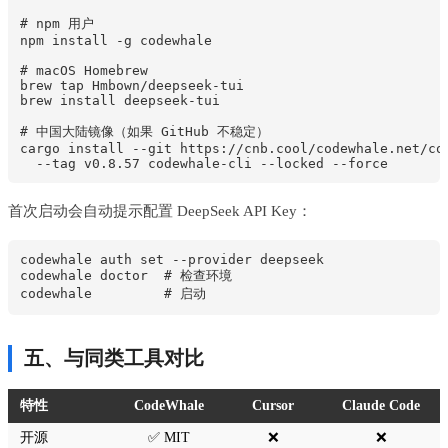
# npm 用户

npm install -g codewhale

# macOS Homebrew

brew tap Hmbown/deepseek-tui

brew install deepseek-tui

# 中国大陆镜像（如果 GitHub 不稳定）

cargo install --git https://cnb.cool/codewhale.net/cod
首次启动会自动提示配置 DeepSeek API Key：
codewhale auth set --provider deepseek

codewhale doctor  # 检查环境

五、与同类工具对比
特性
CodeWhale
Cursor
Claude Code
开源
✅ MIT
❌
❌