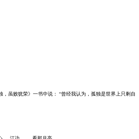
孤独，虽败犹荣》一书中说： “曾经我认为，孤独是世界上只剩自
心。 江边…… 看那月亮…