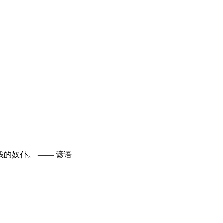
的奴仆。 —— 谚语