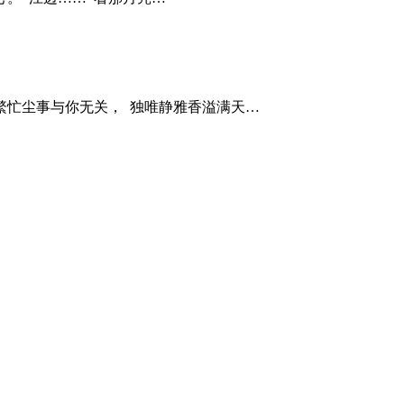
繁忙尘事与你无关， 独唯静雅香溢满天…