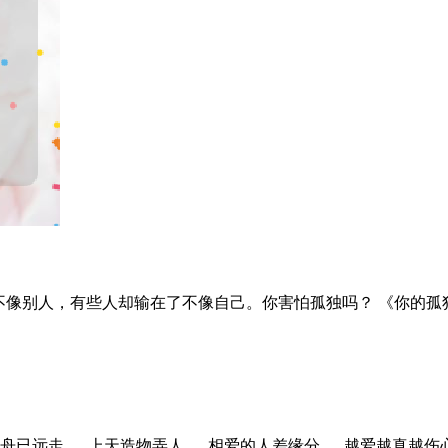
赢在了不像别人，有些人却输在了不像自己。你害怕孤独吗？ 《你的
舟已远走。 上天造物弄人， 相爱的人差缘分， 越爱越真越伤