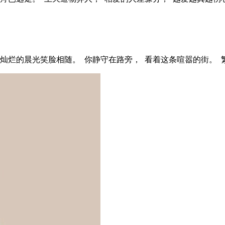
 灿烂的晨光笑脸相随。 你静守在路旁， 看着这条喧嚣的街。 