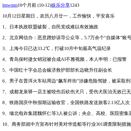
lmwmm
10个月前
(10-12)
娱乐分享
1243
10月12日星期日，农历八月廿一，工作愉快，平安喜乐
1、日本执政联盟破裂，自民党或难以有效施政
2、北京网信办：恶意蹭炒误导公众等，5.7万余个“自媒体”账
3、上海今日已达33.2℃，打破10月中旬最高气温纪录
4、青岛保时捷女销冠被合成AI不雅视频，本人申明：已报警
5、中国红十字会总会赈济救护部部长边晓升任副会长
6、男子在普洱火车站周边“飙车炸街”涉嫌危险驾驶，被采取
7、成都龙泉驿一店主被咬伤后砍伤犬只，受伤犬医治无效已
8、铁路国庆中秋假期运输收官，全国铁路发送旅客2.13亿人次
9、缅北电诈集团魏怀仁等3人被公诉；央企、高校、医院密集
10、商务部就中方宣布针对美对华造船等行业301调查限制