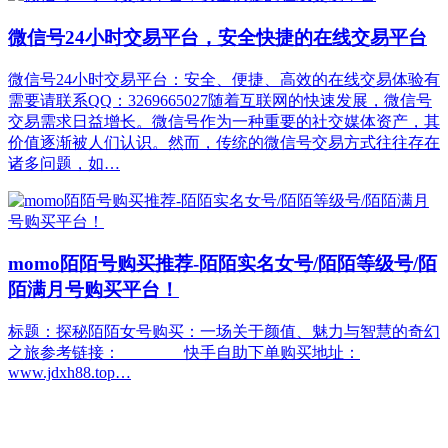
微信号24小时交易平台，安全快捷的在线交易平台
微信号24小时交易平台：安全、便捷、高效的在线交易体验有
需要请联系QQ：3269665027随着互联网的快速发展，微信号
交易需求日益增长。微信号作为一种重要的社交媒体资产，其
价值逐渐被人们认识。然而，传统的微信号交易方式往往存在
诸多问题，如…
momo陌陌号购买推荐-陌陌实名女号/陌陌等级号/陌
陌满月号购买平台！
标题：探秘陌陌女号购买：一场关于颜值、魅力与智慧的奇幻
之旅参考链接： 快手自助下单购买地址：
www.jdxh88.top…