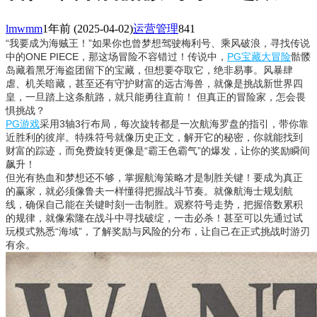
lmwmm
1年前
(2025-04-02)
运营管理
841
“我要成为海贼王！”如果你也曾梦想驾驶梅利号、乘风破浪，寻找传说
中的ONE PIECE，那这场冒险不容错过！传说中，
PG宝藏大冒险
骷髅
岛藏着黑牙海盗团留下的宝藏，但想要夺取它，绝非易事。风暴肆
虐、机关暗藏，甚至还有守护财富的远古海兽，就像是挑战新世界四
皇，一旦踏上这条航路，就只能勇往直前！ 但真正的冒险家，怎会畏
惧挑战？
PG游戏
采用3轴3行布局，每次旋转都是一次航海罗盘的指引，带你靠
近胜利的彼岸。特殊符号就像历史正文，解开它的秘密，你就能找到
财富的踪迹，而免费旋转更像是“霸王色霸气”的爆发，让你的奖励瞬间
飙升！
但光有热血和梦想还不够，掌握航海策略才是制胜关键！要成为真正
的赢家，就必须像鲁夫一样懂得把握战斗节奏。就像航海士规划航
线，确保自己能在关键时刻一击制胜。观察符号走势，把握倍数累积
的规律，就像索隆在战斗中寻找破绽，一击必杀！甚至可以先通过试
玩模式熟悉“海域”，了解奖励与风险的分布，让自己在正式挑战时游刃
有余。