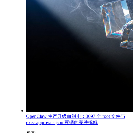
OpenClaw 生产升级血泪史：3097 个 root 文件与
exec-approvals.json 死锁的完整拆解