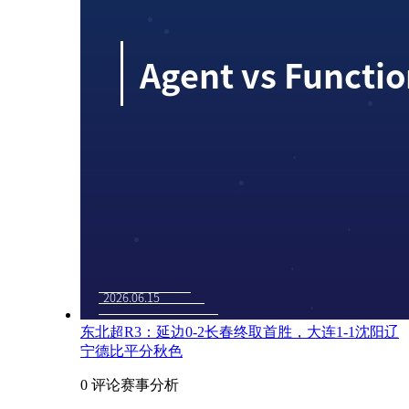
东北超R3：延边0-2长春终取首胜，大连1-1沈阳辽
宁德比平分秋色
0 评论
赛事分析