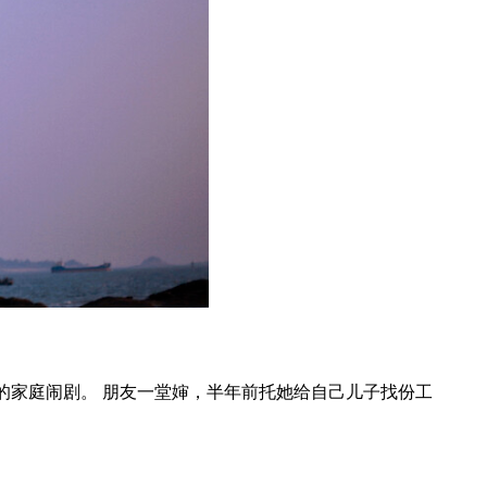
愉快的家庭闹剧。 朋友一堂婶，半年前托她给自己儿子找份工