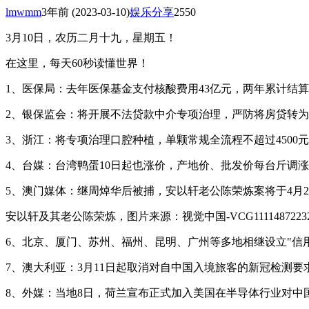
lmwmm
3年前
(2023-03-10)
娱乐分享
2550
3月10日，农历二月十九，星期五！
在这里，每天60秒读懂世界！
1、医保局：去年医保基金支付核酸费用43亿元，两年累计结算新
2、银保监会：将开展不法贷款中介专项治理，严防将房贷转
3、浙江：将专项治理口腔种植，单颗常规全流程不超过4500
4、台媒：台湾鸭蛋10日起也涨价，产地价、批发价每台斤调涨
5、澳门媒体：继周焯华后被捕，安以轩老公陈荣炼案将于4月2
安以轩及其老公陈荣炼，图片来源：视觉中国-VCG1111487223
6、北京、厦门、苏州、福州、昆明、广州等多地相继设立"信
7、澳大利亚：3月11日起取消对自中国入境旅客的新冠检测要
8、外媒：当地8日，荷兰宣布正式加入美国在半导体行业对中