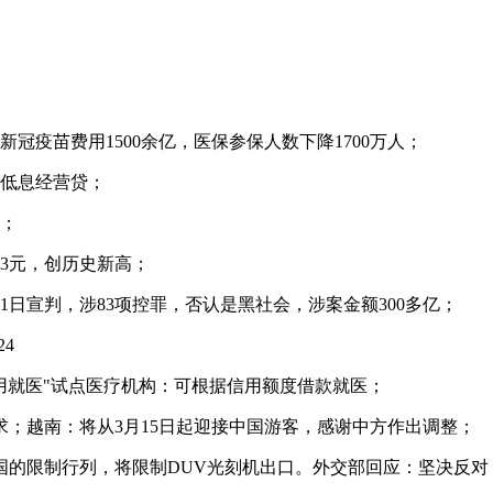
冠疫苗费用1500余亿，医保参保人数下降1700万人；
为低息经营贷；
元；
3元，创历史新高；
1日宣判，涉83项控罪，否认是黑社会，涉案金额300多亿；
24
用就医"试点医疗机构：可根据信用额度借款就医；
求；越南：将从3月15日起迎接中国游客，感谢中方作出调整；
国的限制行列，将限制DUV光刻机出口。外交部回应：坚决反