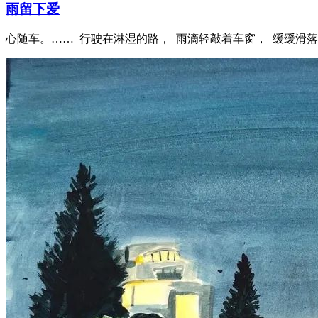
雨留下爱
心随车。…… 行驶在淋湿的路， 雨滴轻敲着车窗， 缓缓滑落