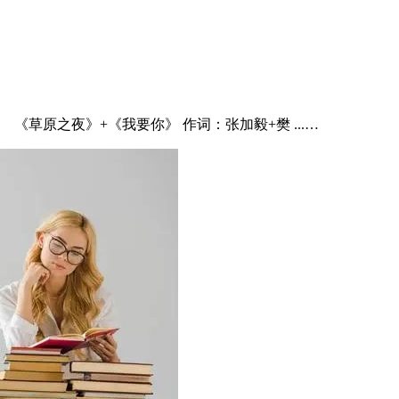
草原之夜》+《我要你》 作词：张加毅+樊 ...…