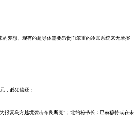
世纪以来的梦想。现有的超导体需要昂贵而笨重的冷却系统来无摩擦
美元，必须偿还；
"为报复乌方越境袭击布良斯克"；北约秘书长：巴赫穆特或在未