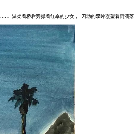
…… 温柔着桥栏旁撑着红伞的少女， 闪动的双眸凝望着雨滴落吻