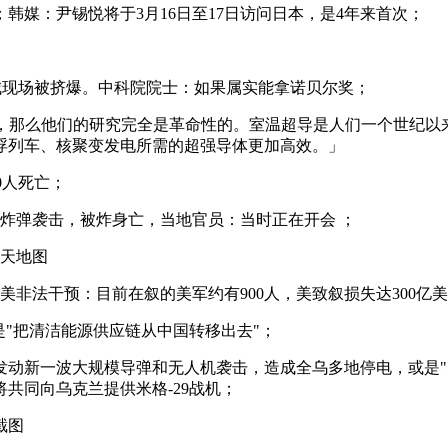
韩媒：尹锡悦将于3月16日至17日访问日本，是4年来首次；
，赌城现场被挤爆。中科院院士：如果属实能拿诺贝尔奖；
果这是真的，那么他们的研究完全是革命性的。室温超导是人们一个
浮列车、核聚变发电所需的超强导体更加高效。」
0人死亡；
式炸弹袭击，被炸身亡，当地官员：当时正在开会 ；
 天地图
美非法干预：目前在叙的美军约有900人，美致叙损失达300亿
是"把清洁能源供应链从中国转移出去"；
施发动新一波大规模导弹和无人机袭击，造成全乌多地停电，或是
共同向乌克兰提供米格-29战机；
截图