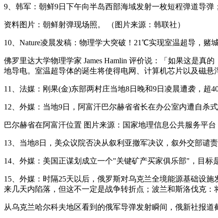
9、韩军：朝鲜9日下午向半岛西部海域发射一枚短程弹道导弹；
资料图片：朝鲜射弹现场照。 （图片来源：韩联社）
10、Nature凌晨发稿：物理学大突破！21℃实现室温超导
佛罗里达大学物理学家 James Hamlin 评价说：「如
地导电。室温超导体的诞生将使得电网、计算机芯片以及磁悬
11、法媒：刚果(金)东部两村庄当地8日晚和9日凌晨遭袭，超4
12、外媒：当地9日，阿富汗巴尔赫省省长在办公室内遭自杀
巴尔赫省在阿富汗位置 图片来源：国家地理信息公共服务平台
13、当地8日，美众议院否决从叙利亚撤军决议，叙外交部谴责
14、外媒：美国正谋划成立一个"关键矿产买家俱乐部"，目标
15、外媒：时隔25天以后，俄罗斯对乌克兰全境能源基础设
来几天内陷落，但这不一定是战争转折点；波兰和斯洛伐克：将
从乌克兰哈尔科夫地区看到的俄军导弹发射瞬间，俄新社报道