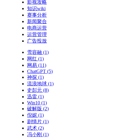
影视攻略
知识wiki
赛事分析
新闻聚合
电商运营
运营管理
广告投放
雪容融
(1)
网红
(1)
网易
(11)
ChatGPT
(5)
神探
(1)
流浪地球
(1)
史彭元
(8)
迅雷
(1)
Win10
(1)
破解版
(2)
倪妮
(1)
剧情片
(1)
武术
(2)
冯小刚
(1)