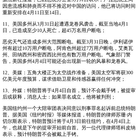
因患流感和肺炎而不得不推迟对中国的访问，他已将访问时间
重新安排在4月11日至14日。
11、美国多州从3月31日起遭遇龙卷风袭击，截至当地4月1
日，已造成至少10人死亡，超45万名用户断电；
恶劣天气还造成多州大范围断电。截至3月31日晚，伊利诺伊
州有超过10万用户断电，阿肯色州超过7万用户断电，艾奥瓦
州、田纳西州和密西西比州也有数万用户断电。气象部门警
告，美国多州4月4日可能还会出现新一轮的风暴和龙卷风。
12、美媒：五角大楼正为太空战作准备，美国太空军将获300
亿美元年度预算，谋求借助卫星和传感器赢得任何冲突；
13、外媒：特朗普将于4月4日自首，预计不会戴手铐，被提审
后或获释，消息人士：如果罪名成立，他将被判刑；
美国纽约州一个大陪审团表决同意以刑事罪名起诉前总统特朗
普。据美国《纽约时报》等媒体报道，特朗普的律师苏珊·内
切尔斯表示，特朗普预计将于4月3日前往纽约，在4月4日上
午，也就是下午的提审开始前自首。另一位代理律师塔科皮纳
表示，预计特朗普不会被戴上手铐。