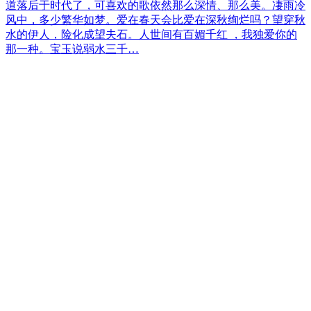
道落后于时代了，可喜欢的歌依然那么深情、那么美。凄雨冷
风中，多少繁华如梦。爱在春天会比爱在深秋绚烂吗？望穿秋
水的伊人，险化成望夫石。人世间有百媚千红 ，我独爱你的
那一种。宝玉说弱水三千…