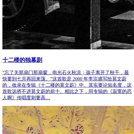
十二楼的独幕剧
“忘了关那扇门那扇窗，电光石火秋凉；孩子离开了秋千，最
快要到七月再回来荡。”这首歌是 2000 年李宗盛写给莫文蔚
的，收录在专辑《十二楼的莫文蔚》中。其实要论知名度，这
首歌远挤不进莫文蔚的前十。相比之下，同专辑的《寂寞的恋
人啊》传唱度则要高…