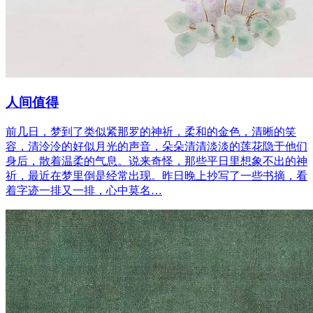
人间值得
前几日，梦到了类似紧那罗的神祈，柔和的金色，清晰的笑
容，清泠泠的好似月光的声音，朵朵清清淡淡的莲花隐于他们
身后，散着温柔的气息。说来奇怪，那些平日里想象不出的神
祈，最近在梦里倒是经常出现。昨日晚上抄写了一些书摘，看
着字迹一排又一排，心中莫名…