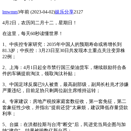
lmwmm
3年前
(2023-04-02)
娱乐分享
2127
4月2日，农历闰二月十二，星期日！
在这里，每天60秒读懂世界！
1、中疾控专家研究：2035年中国人的预期寿命或将增长到
81.3岁；中疾控：3月23日至30日共发现本土重点关注变异株
22例；
2、上海：4月1日起全市禁行国三柴油货车，继续鼓励符合条
件的车辆提前淘汰，领取淘汰补贴；
3、中国足球反腐已9人被查，最高副部级，副局长杜兆才涉嫌
严重违纪，目前足协只剩两位副主席维持运转；
4、专家建议：房地产税按家庭套数征收，第一套免征，第二
套象征性少收，并指出"提前还贷"太麻烦，建议降低存量贷款
利率；
5、台媒：在洪都拉斯与台湾"断交"后，民进党当局企图与加
纳"建交"，结果被骗数亿新台币；