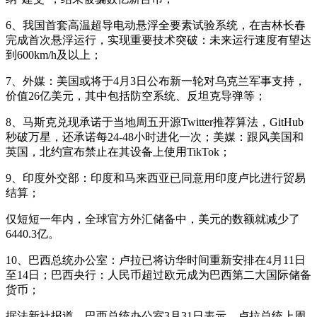
6、我国首套高温超导电动悬浮全要素试验系统，在吉林长春
完成首次悬浮运行，实现重要技术突破：未来运行速度有望达
到600km/h及以上；
7、外媒：美国或将于4月3日公布新一轮对乌克兰军事支持，
价值26亿美元，其中包括防空系统、反坦克导弹等；
8、马斯克兑现承诺于当地周五开源Twitter推荐算法，GitHub
秒破万星，还承诺每24-48小时进化一次；美媒：跟风美国和
英国，北约宣布禁止在其设备上使用TikTok；
9、印度外交部：印度和马来西亚已同意用印度卢比进行贸易
结算；
仅短短一年内，全球官方外汇储备中，美元的数额就减少了
6440.3亿。
10、巴西总统办公室：卢拉已将访华时间重新安排在4月11日
至14日；巴西央行：人民币超过欧元成为巴西第二大国际储备
货币；
据法新社报道，巴西总统办公室3月31日表示，卢拉总统上周