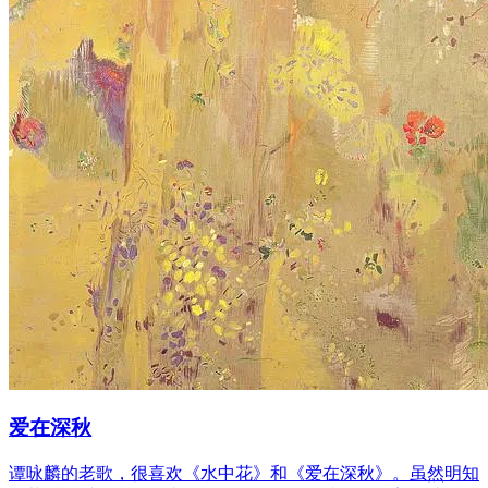
爱在深秋
谭咏麟的老歌，很喜欢《水中花》和《爱在深秋》。虽然明知