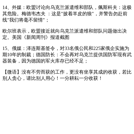
14、外媒：欧盟讨论向乌克兰派遣维和部队，佩斯科夫：这极
其危险。梅德韦杰夫 ：这是"披着羊皮的狼"，并警告勿赴前
线"我们将毫不留情"；
欧尔班表示，欧盟接近就向乌克兰派遣维和部队问题做出决
定。美国《新闻周刊》报道截图
15、俄媒：泽连斯基签令，对33名俄公民和225家俄企实施为
期10年的制裁；德国防长：不会再对乌克兰提供国防军现有武
器装备，因为德国的军火库存已经不足；
【微语】没有不劳而获的工作，更没有坐享其成的收获，若比
别人贪心，请比别人用心！一分耕耘一分收获！