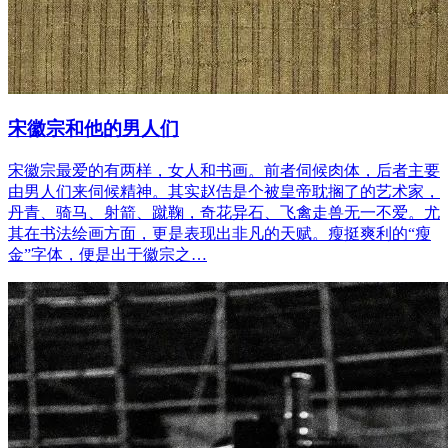
宋徽宗和他的男人们
宋徽宗最爱的有两样，女人和书画。前者伺候肉体，后者主要
由男人们来伺候精神。其实赵佶是个被皇帝耽搁了的艺术家，
丹青、骑马、射箭、蹴鞠，奇花异石、飞禽走兽无一不爱。尤
其在书法绘画方面，更是表现出非凡的天赋。瘦挺爽利的“瘦
金”字体，便是出于徽宗之…