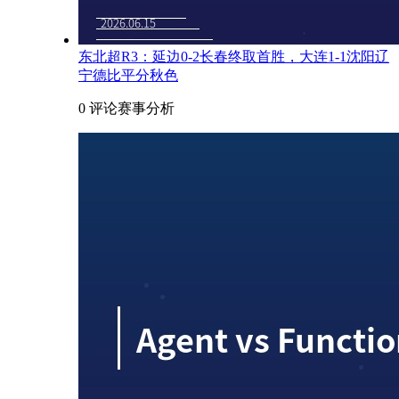
东北超R3：延边0-2长春终取首胜，大连1-1沈阳辽
宁德比平分秋色
0 评论
赛事分析