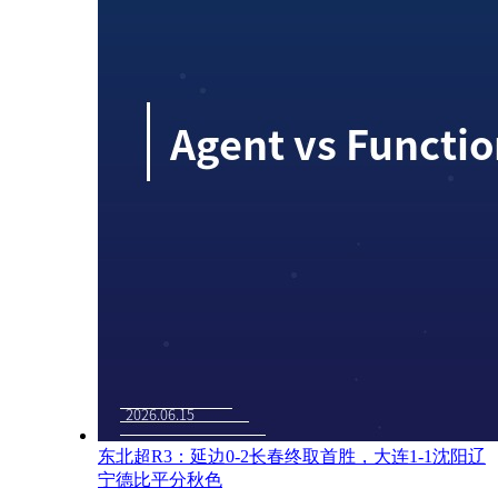
东北超R3：延边0-2长春终取首胜，大连1-1沈阳辽
宁德比平分秋色