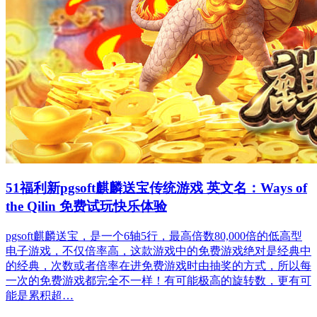
51福利新pgsoft麒麟送宝传统游戏 英文名：Ways of
the Qilin 免费试玩快乐体验
pgsoft麒麟送宝，是一个6轴5行，最高倍数80,000倍的低高型
电子游戏，不仅倍率高，这款游戏中的免费游戏绝对是经典中
的经典，次数或者倍率在进免费游戏时由抽奖的方式，所以每
一次的免费游戏都完全不一样！有可能极高的旋转数，更有可
能是累积超…