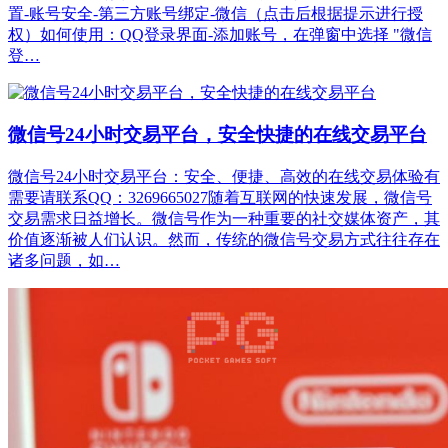
置-账号安全-第三方账号绑定-微信（点击后根据提示进行授
权）如何使用：QQ登录界面-添加账号，在弹窗中选择 "微信
登…
微信号24小时交易平台，安全快捷的在线交易平台
微信号24小时交易平台：安全、便捷、高效的在线交易体验有
需要请联系QQ：3269665027随着互联网的快速发展，微信号
交易需求日益增长。微信号作为一种重要的社交媒体资产，其
价值逐渐被人们认识。然而，传统的微信号交易方式往往存在
诸多问题，如…