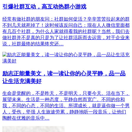
引爆社群互动，高互动热群小游戏
经常有做社群的朋友问：社群如何促活？辛辛苦苦拉起来的群
不到几天就死掉了！这时候该反问自己：现在人人微信里面都
有几百个社群，为什么人家就得看我的社群呢？当然，我们去
做社群并不是真的只是为了让社群活跃而去运营，对于企业来
说，社群最终的结果终究还…
励志正能量美文，读一读让你的心灵平静，品一品
让生活充满美好
生命是觉醒的，不是昨天，不是明天，只要今天。活在当下，
展望未来。生活是一种态度，平静自然而宽广。不同的你和
我，不同的心态，不同的生活。所谓成长，就是逼你做一个男
人，受伤，坚强 人生旅途劳累，静静地听一段音乐，让他们
陶醉在优雅的音乐中…