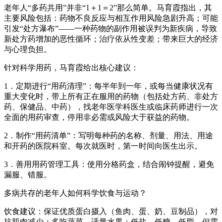
老年人“多药共用”并非“1＋1＝2”那么简单。马育霞指出，其
主要风险包括：药物不良反应与相互作用风险急剧升高；可能
引发“处方瀑布”——一种药物的副作用被误判为新疾病，导致
新处方药增加的恶性循环；治疗依从性变差；带来巨大的经济
与心理负担。
针对科学用药，马育霞给出核心建议：
1．定期进行“用药清理”：每半年到一年，或每当健康状况有
重大变化时，带上所有正在服用的药物（包括处方药、非处方
药、保健品、中药），找老年医学科医生或临床药师进行一次
全面的用药审查，停用非必需或风险大于获益的药物。
2．制作“用药清单”：写明每种药的名称、剂量、用法、用途
和开药的医院科室。每次就医时，第一时间向医生出示。
3．善用用药管理工具：使用分格药盒，结合闹钟提醒，避免
漏服、错服。
多病共存的老年人如何科学饮食与运动？
饮食建议：保证优质蛋白摄入（鱼肉、蛋、奶、豆制品），对
抗肌肉减少；多吃蔬菜，适量水果；低盐、低糖、低脂，但需