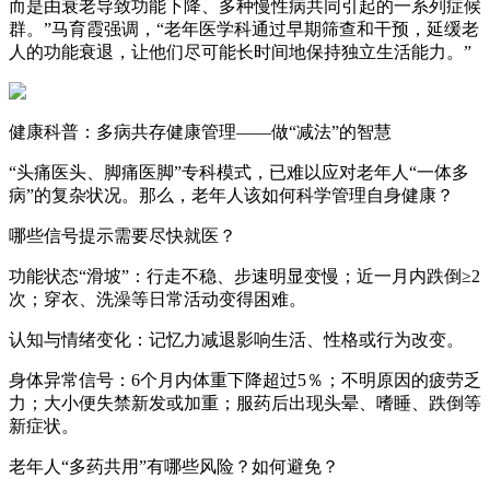
而是由衰老导致功能下降、多种慢性病共同引起的一系列症候
群。”马育霞强调，“老年医学科通过早期筛查和干预，延缓老
人的功能衰退，让他们尽可能长时间地保持独立生活能力。”
健康科普：多病共存健康管理——做“减法”的智慧
“头痛医头、脚痛医脚”专科模式，已难以应对老年人“一体多
病”的复杂状况。那么，老年人该如何科学管理自身健康？
哪些信号提示需要尽快就医？
功能状态“滑坡”：行走不稳、步速明显变慢；近一月内跌倒≥2
次；穿衣、洗澡等日常活动变得困难。
认知与情绪变化：记忆力减退影响生活、性格或行为改变。
身体异常信号：6个月内体重下降超过5％；不明原因的疲劳乏
力；大小便失禁新发或加重；服药后出现头晕、嗜睡、跌倒等
新症状。
老年人“多药共用”有哪些风险？如何避免？