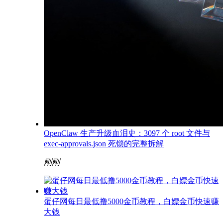
OpenClaw 生产升级血泪史：3097 个 root 文件与
exec-approvals.json 死锁的完整拆解
刚刚
蛋仔网每日最低撸5000金币教程，白嫖金币快速赚
大钱