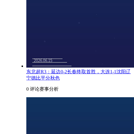
东北超R3：延边0-2长春终取首胜，大连1-1沈阳辽
宁德比平分秋色
0 评论
赛事分析