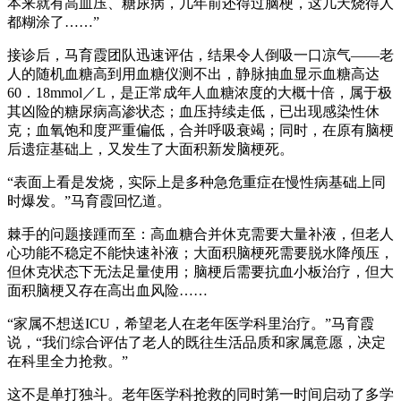
本来就有高血压、糖尿病，几年前还得过脑梗，这几天烧得人
都糊涂了……”
接诊后，马育霞团队迅速评估，结果令人倒吸一口凉气——老
人的随机血糖高到用血糖仪测不出，静脉抽血显示血糖高达
60．18mmol／L，是正常成年人血糖浓度的大概十倍，属于极
其凶险的糖尿病高渗状态；血压持续走低，已出现感染性休
克；血氧饱和度严重偏低，合并呼吸衰竭；同时，在原有脑梗
后遗症基础上，又发生了大面积新发脑梗死。
“表面上看是发烧，实际上是多种急危重症在慢性病基础上同
时爆发。”马育霞回忆道。
棘手的问题接踵而至：高血糖合并休克需要大量补液，但老人
心功能不稳定不能快速补液；大面积脑梗死需要脱水降颅压，
但休克状态下无法足量使用；脑梗后需要抗血小板治疗，但大
面积脑梗又存在高出血风险……
“家属不想送ICU，希望老人在老年医学科里治疗。”马育霞
说，“我们综合评估了老人的既往生活品质和家属意愿，决定
在科里全力抢救。”
这不是单打独斗。老年医学科抢救的同时第一时间启动了多学