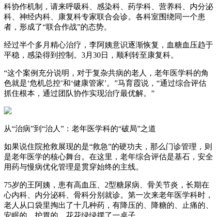
科协作机制，请来呼吸科、感染科、药学科、营养科、内分泌
科、神经内科、康复科专家联合会诊。各科室围绕同一个患
者，形成了“联合作战”的态势。
经过半个多月精心治疗，李阿姨意识逐渐恢复，血糖血压趋于
平稳，感染得到控制。3月30日，顺利转至康复科。
“这个案例充分说明，对于复杂共病的老人，老年医学科的角
色就是‘危机总控’和‘健康管家’。”马育霞说，“通过综合评估
抓住根本，通过团队协作实现治疗最优解。”
从“治病”到“治人”：老年医学科的“破局”之道
如果说住院抢救展现的是“救急”的硬功夫，那么门诊管理，则
是老年医学的核心舞台。在这里，老年综合评估是基石，安全
用药与慢病优化管理是贯穿始终的主线。
75岁的王阿姨，患有高血压、2型糖尿病、骨关节炎，长期在
心内科、内分泌科、骨科分别就诊。第一次来老年医学科时，
老人从口袋里掏出了十几种药，有降压的、降糖的、止痛的、
安眠的、护胃的，花花绿绿摆了一桌子。