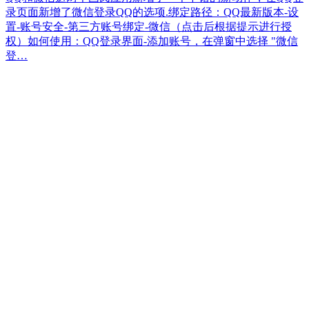
录页面新增了微信登录QQ的选项.绑定路径：QQ最新版本-设
置-账号安全-第三方账号绑定-微信（点击后根据提示进行授
权）如何使用：QQ登录界面-添加账号，在弹窗中选择 "微信
登…