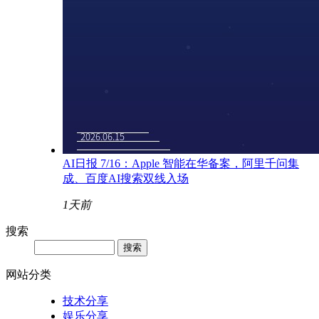
AI日报 7/16：Apple 智能在华备案，阿里千问集
成、百度AI搜索双线入场
1天前
搜索
网站分类
技术分享
娱乐分享