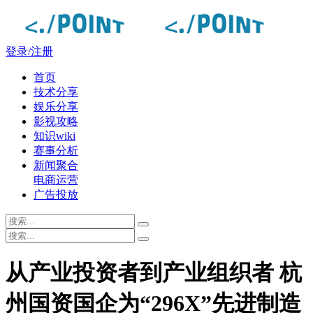
登录/注册
首页
技术分享
娱乐分享
影视攻略
知识wiki
赛事分析
新闻聚合
电商运营
广告投放
从产业投资者到产业组织者 杭
州国资国企为“296X”先进制造