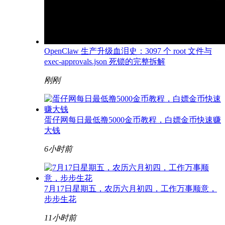
OpenClaw 生产升级血泪史：3097 个 root 文件与
exec-approvals.json 死锁的完整拆解
刚刚
蛋仔网每日最低撸5000金币教程，白嫖金币快速赚
大钱
6小时前
7月17日星期五，农历六月初四，工作万事顺意，
步步生花
11小时前