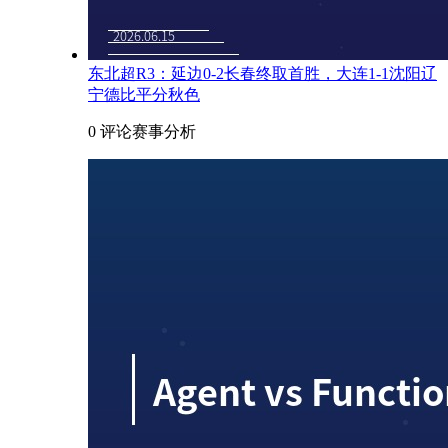
东北超R3：延边0-2长春终取首胜，大连1-1沈阳辽
宁德比平分秋色
0 评论
赛事分析