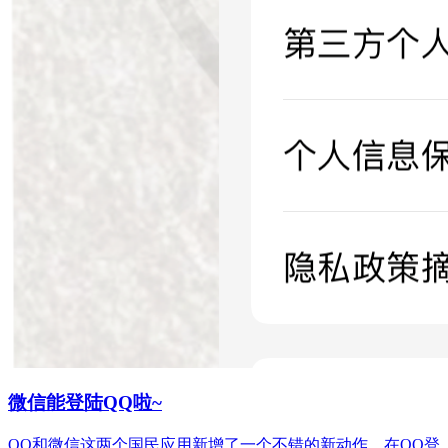
微信能登陆QQ啦~
QQ和微信这两个国民应用新增了一个不错的新动作，在QQ登