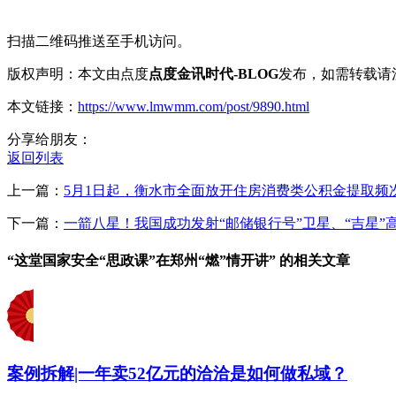
扫描二维码推送至手机访问。
版权声明：本文由点度
点度金讯时代-BLOG
发布，如需转载请
本文链接：
https://www.lmwmm.com/post/9890.html
分享给朋友：
返回列表
上一篇：
5月1日起，衡水市全面放开住房消费类公积金提取频
下一篇：
一箭八星！我国成功发射“邮储银行号”卫星、“吉星”高
“这堂国家安全“思政课”在郑州“燃”情开讲” 的相关文章
案例拆解|一年卖52亿元的洽洽是如何做私域？