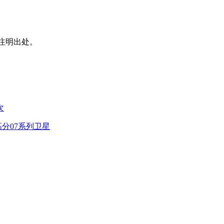
注明出处。
次
分07系列卫星