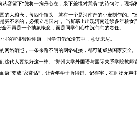
前从容留下“凭将一掬丹心在，泉下差堪对我翁”的诗句时，现场
全国的大粮仓，每四个馒头，就有一个是河南产的小麦制作的。”
全是买不来的，必须立足国内”。当屏幕上出现河南连续多年粮食
安全不再是一个抽象概念，而是同学们心中沉甸甸的责任。
小时的宣讲转瞬即逝，同学们仍沉浸其中，意犹未尽。
的网络晒照，一条来路不明的网络链接，都可能威胁国家安全。”
们这代人要接好这一棒。”郑州大学外国语与国际关系学院教师
面语”变成“家常话”，让青年学子听得进、记得牢，在润物无声