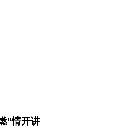
燃”情开讲