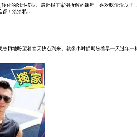
新到转化的闭环模型。最近报了案例拆解的课程，喜欢吃洽洽瓜
监督！洽洽私…
，我便急切地盼望着春天快点到来。就像小时候期盼着早一天过年