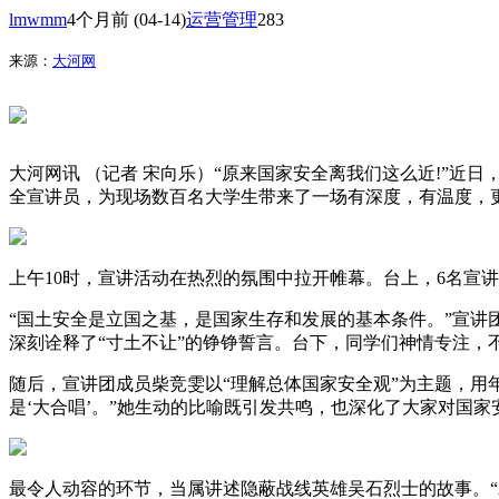
lmwmm
4个月前
(04-14)
运营管理
283
来源：
大河网
大河网讯 （记者 宋向乐）“原来国家安全离我们这么近!”近
全宣讲员，为现场数百名大学生带来了一场有深度，有温度，更
上午10时，宣讲活动在热烈的氛围中拉开帷幕。台上，6名宣
“国土安全是立国之基，是国家生存和发展的基本条件。”宣
深刻诠释了“寸土不让”的铮铮誓言。台下，同学们神情专注，
随后，宣讲团成员柴竞雯以“理解总体国家安全观”为主题，用
是‘大合唱’。”她生动的比喻既引发共鸣，也深化了大家对国家
最令人动容的环节，当属讲述隐蔽战线英雄吴石烈士的故事。