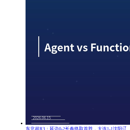
东北超R3：延边0-2长春终取首胜，大连1-1沈阳辽