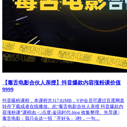
【毒舌电影合伙人亲授】抖音爆款内容涨粉课价值
9999
抖音吸粉课程，本课程共317.82MB，VIP会员可通过百度网盘
转存下载或者在线播放。此“毒舌电影合伙人亲授 抖音爆款内
容涨粉课”课程由 <./点度-金讯时代-blog 收集整理。先导课 |
毒舌电影：我只会这一招「开好头」3秒，一句…