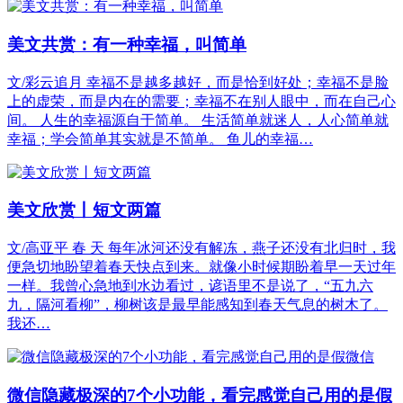
美文共赏：有一种幸福，叫简单
文/彩云追月 幸福不是越多越好，而是恰到好处；幸福不是脸
上的虚荣，而是内在的需要；幸福不在别人眼中，而在自己心
间。 人生的幸福源自于简单。 生活简单就迷人，人心简单就
幸福；学会简单其实就是不简单。 鱼儿的幸福…
美文欣赏丨短文两篇
文/高亚平 春 天 每年冰河还没有解冻，燕子还没有北归时，我
便急切地盼望着春天快点到来。就像小时候期盼着早一天过年
一样。我曾心急地到水边看过，谚语里不是说了，“五九六
九，隔河看柳”，柳树该是最早能感知到春天气息的树木了。
我还…
微信隐藏极深的7个小功能，看完感觉自己用的是假