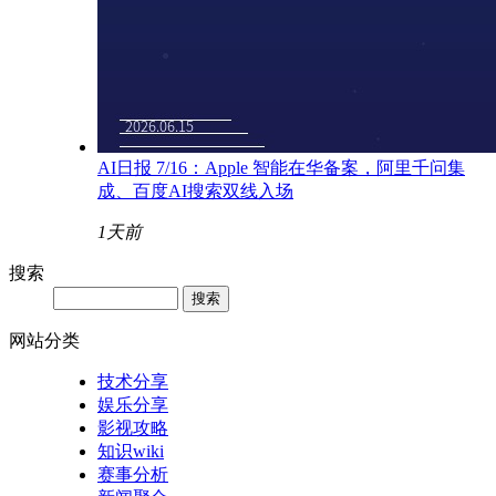
AI日报 7/16：Apple 智能在华备案，阿里千问集
成、百度AI搜索双线入场
1天前
搜索
网站分类
技术分享
娱乐分享
影视攻略
知识wiki
赛事分析