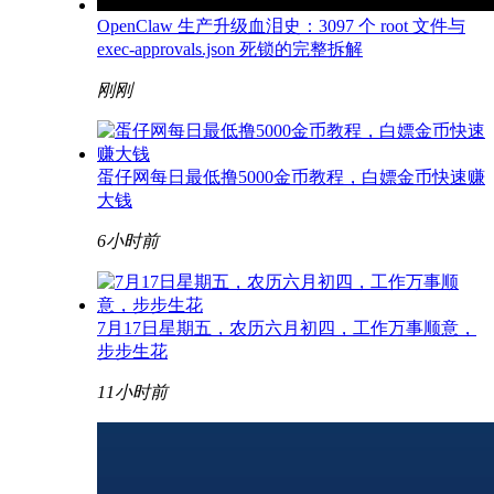
OpenClaw 生产升级血泪史：3097 个 root 文件与
exec-approvals.json 死锁的完整拆解
刚刚
蛋仔网每日最低撸5000金币教程，白嫖金币快速赚
大钱
6小时前
7月17日星期五，农历六月初四，工作万事顺意，
步步生花
11小时前