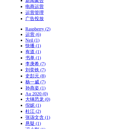
新闻聚合
电商运营
运营管理
广告投放
Raspberry
(2)
运营
(6)
Neil
(1)
快播
(1)
有道
(1)
书单
(1)
李庚希
(7)
刘奕铁
(7)
史彭元
(8)
杨一威
(7)
孙燕姿
(1)
Au 2020
(0)
大锤恐龙
(0)
倪妮
(1)
杜江
(2)
张诣文含
(1)
悬疑
(1)