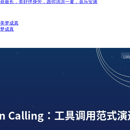
至昼最长，美好伴身旁，愿你清凉一夏，喜乐安康
美梦成真