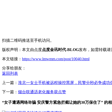
扫描二维码推送至手机访问。
版权声明：本文由点度
点度金讯时代-BLOG
发布，如需转载请
本文链接：
https://www.lmwmm.com/post/10040.html
分享给朋友：
返回列表
上一篇：
淮北一女士手机被远程操控黑屏，民警分秒必争成功
下一篇：
烟台联通适老化服务获点赞
“女子遭遇网络诈骗 安庆警方紧急拦截让她的30万保住了” 的