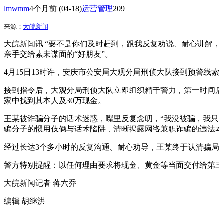
lmwmm
4个月前
(04-18)
运营管理
209
来源：
大皖新闻
大皖新闻讯 “要不是你们及时赶到，跟我反复劝说、耐心讲解，
亲手交给素未谋面的“好朋友”。
4月15日13时许，安庆市公安局大观分局刑侦大队接到预警
接到指令后，大观分局刑侦大队立即组织精干警力，第一时间
家中找到其本人及30万现金。
王某被诈骗分子的话术迷惑，嘴里反复念叨，“我没被骗，我只
骗分子的惯用伎俩与话术陷阱，清晰揭露网络兼职诈骗的违法
经过长达3个多小时的反复沟通、耐心劝导，王某终于认清骗局
警方特别提醒：以任何理由要求将现金、黄金等当面交付给第
大皖新闻记者 蒋六乔
编辑 胡继洪