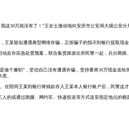
我这30万就没有了！”王女士激动地向安庆市公安局大观公安分局
线索，王某疑似遭遇典型网络诈骗，正按骗子的指示到银行提取现
启动反诈应急处置预案，联合集贤路派出所民警一起，兵分两路
是做个兼职”，坚信自己没有遭遇诈骗，坚持要将30万现金送给
本质。
。在陪同王某到银行将钱款存入王某本人银行账户后，民警这才放
三人的或通过跑腿、网约车、快递投送等方式送至指定地点的都