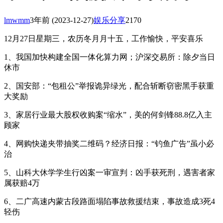
lmwmm
3年前
(2023-12-27)
娱乐分享
2170
12月27日星期三，农历冬月月十五，工作愉快，平安喜乐
1、我国加快构建全国一体化算力网；沪深交易所：除夕当日
休市
2、国安部：“包租公”举报诡异绿光，配合斩断窃密黑手获重
大奖励
3、家居行业最大股权收购案“缩水”，美的何剑锋88.8亿入主
顾家
4、网购快递夹带抽奖二维码？经济日报：“钓鱼广告”虽小必
治
5、山科大休学学生行凶案一审宣判：凶手获死刑，遇害者家
属获赔4万
6、二广高速内蒙古段路面塌陷事故救援结束，事故造成3死4
轻伤