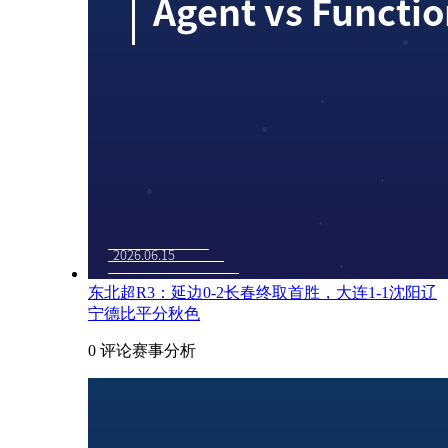
东北超R3：延边0-2长春终取首胜，大连1-1沈阳辽
宁德比平分秋色
0 评论
赛事分析