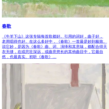
春歌
《牛羊下山》这张专辑每首歌都好。引用的词好，曲子好，
老周唱得也好。在这么多好中，《春歌》一首最是妙到极致。
说它妙，是因为《春歌》曲、词、演绎和其意味，都配合得天
衣无缝，在或悲壮深远，或曲意悠长的其他曲目中，它最自
然，也最真实。初听《春歌》…