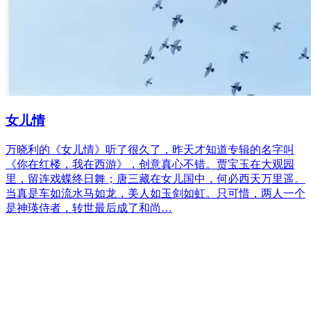
女儿情
万晓利的《女儿情》听了很久了，昨天才知道专辑的名字叫
《你在红楼，我在西游》，创意真心不错。贾宝玉在大观园
里，留连戏蝶终日舞；唐三藏在女儿国中，何必西天万里遥。
当真是车如流水马如龙，美人如玉剑如虹。只可惜，两人一个
是神瑛侍者，转世最后成了和尚…