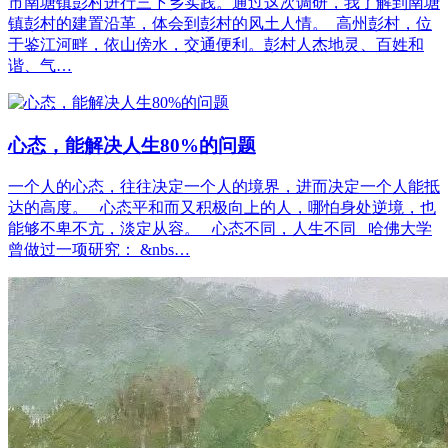
市南塘镇彭村进行三下乡实践。通过这次调研，我了解到南塘
镇彭村的建置沿革，体会到彭村的风土人情。 高州彭村，位
于鉴江河畔，依山傍水，交通便利。彭村人杰地灵、百姓和
谐、气…
心态，能解决人生80%的问题
一个人的心态，往往决定一个人的境界，进而决定一个人能抵
达的高度。 心态平和而又积极向上的人，哪怕身处逆境，也
能够不卑不亢，淡定从容。 心态不同，人生不同 哈佛大学
曾做过一项研究： &nbs…