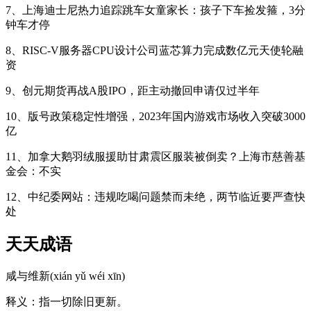
7、上海迪士尼热力追踪跳车女童家长：孩子下车捡发箍，3分
钟车才停
8、RISC-V服务器CPU设计公司蓝芯算力完成数亿元天使轮融
资
9、创元期货再战A股IPO，距主动撤回申请仅过半年
10、版号政策稳定性增强，2023年国内游戏市场收入突破3000
亿
11、加拿大鹅羽绒服援助甘肃震区服装被倒卖？上海市慈善基
金会：不实
12、中纪委网站：违规吃喝问题禁而未绝，两节临近要严查快
处
天天成语
咸与维新(xián yǔ wéi xīn)
释义：指一切除旧更新。