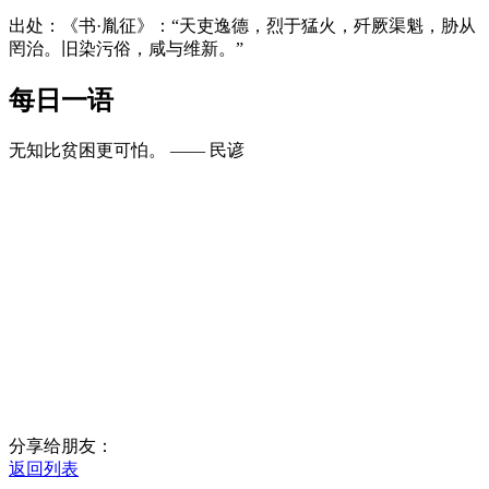
出处：《书·胤征》：“天吏逸德，烈于猛火，歼厥渠魁，胁从
罔治。旧染污俗，咸与维新。”
每日一语
无知比贫困更可怕。 —— 民谚
分享给朋友：
返回列表