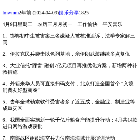
lmwmm
2年前
(2024-04-09)
娱乐分享
1825
4月9日星期二，农历三月月初一，工作愉快，平安喜乐
1、邯郸初中生被害案三名嫌疑人被核准追诉，法学专家解三
问
2、伊拉克民兵袭击以色列基地，亲伊朗武装继续多点复仇
3、大业信托“踩雷”融创7亿元项目再推优化方案，新增两种补
救措施
4、外籍来华人员可直接扫码支付，北京打造全国首个 “入境
消费友好型商圈”
5、去年全球勒索软件受害者多了近五成，金融业、制造业等
成重灾区
6、我国全面实施新一轮千亿斤粮食产能提升行动；4月共14款
进口网络游戏获批
7、南部战区组织海空兵力位南海海域开展演训活动