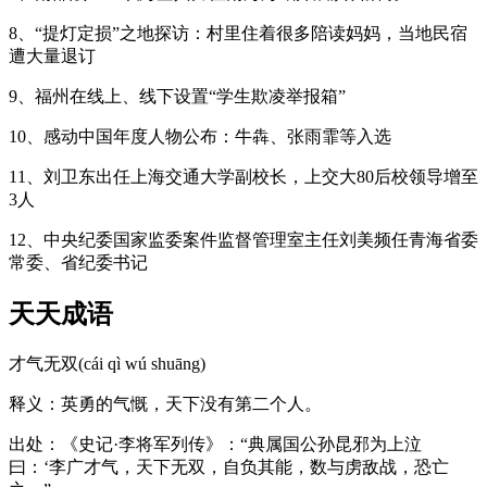
8、“提灯定损”之地探访：村里住着很多陪读妈妈，当地民宿
遭大量退订
9、福州在线上、线下设置“学生欺凌举报箱”
10、感动中国年度人物公布：牛犇、张雨霏等入选
11、刘卫东出任上海交通大学副校长，上交大80后校领导增至
3人
12、中央纪委国家监委案件监督管理室主任刘美频任青海省委
常委、省纪委书记
天天成语
才气无双(cái qì wú shuāng)
释义：英勇的气慨，天下没有第二个人。
出处：《史记·李将军列传》：“典属国公孙昆邪为上泣
曰：‘李广才气，天下无双，自负其能，数与虏敌战，恐亡