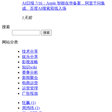
AI日报 7/16：Apple 智能在华备案，阿里千问集
成、百度AI搜索双线入场
1天前
搜索
网站分类
技术分享
娱乐分享
影视攻略
知识wiki
赛事分析
新闻聚合
电商运营
运营管理
广告投放
狂飙
(1)
周鸿祎
(1)