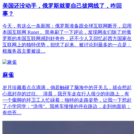
美国还没动手，俄罗斯就要自己拔网线了，咋回
事？
今天，有这么一条新闻：俄罗斯准备跟全球互联网断开，启用
本国互联网 Runet 。简单刷了一下评论，发现网友们除了对俄
罗斯的本国互联网感到好奇外，还不少人又回忆起西方国家在
互联网上的独特优势，担忧了起来。被讨论到最多的一点是：
根服务器主要被设…
麻雀
岁月珍藏着点点滴滴，倘若触碰了脑海中的开关儿，就会想起
心底封存的过往。 清晨，我开车走在行人很少的街路上，有
一个瘸脚的环卫工人忙碌着：独特的走路姿势，让我一下想起
了小学同学：“洪伟”。我将车慢慢的停在路边，走到他面前：
有些苍…