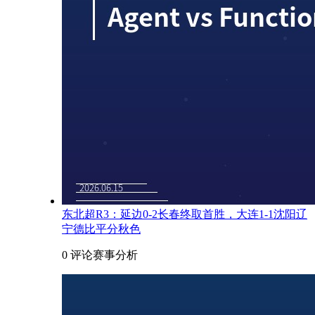
东北超R3：延边0-2长春终取首胜，大连1-1沈阳辽
宁德比平分秋色
0 评论
赛事分析