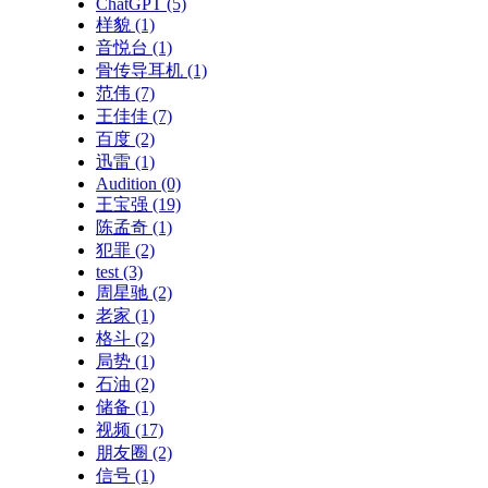
ChatGPT
(5)
样貌
(1)
音悦台
(1)
骨传导耳机
(1)
范伟
(7)
王佳佳
(7)
百度
(2)
迅雷
(1)
Audition
(0)
王宝强
(19)
陈孟奇
(1)
犯罪
(2)
test
(3)
周星驰
(2)
老家
(1)
格斗
(2)
局势
(1)
石油
(2)
储备
(1)
视频
(17)
朋友圈
(2)
信号
(1)