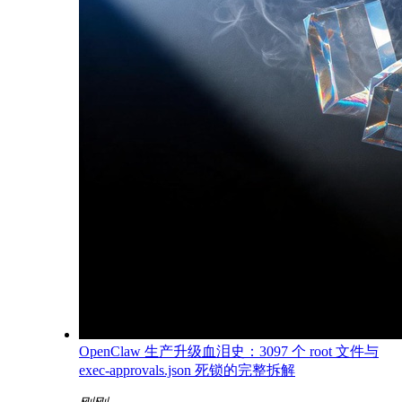
OpenClaw 生产升级血泪史：3097 个 root 文件与
exec-approvals.json 死锁的完整拆解