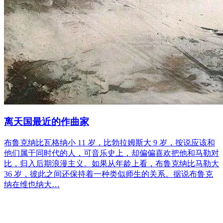
离天国最近的作曲家
布鲁克纳比瓦格纳小 11 岁，比勃拉姆斯大 9 岁，按说应该和
他们属于同时代的人，可音乐史上，却偏偏喜欢把他和马勒对
比，归入后期浪漫主义。如果从年龄上看，布鲁克纳比马勒大
36 岁，彼此之间还保持着一种类似师生的关系。据说布鲁克
纳在维也纳大…