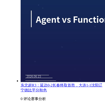
东北超R3：延边0-2长春终取首胜，大连1-1沈阳辽
宁德比平分秋色
0 评论
赛事分析