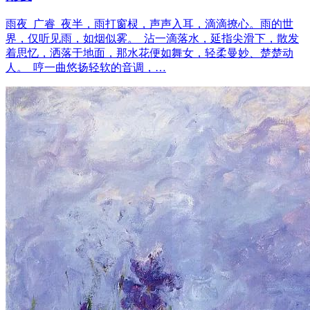
雨夜 广睿 夜半，雨打窗棂，声声入耳，滴滴撩心。雨的世
界，仅听见雨，如烟似雾。 沾一滴落水，延指尖滑下，散发
着思忆，洒落于地面，那水花便如舞女，轻柔曼妙、楚楚动
人。 哼一曲悠扬轻软的音调，…