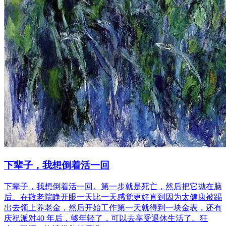
下辈子，我想倒着活一回
下辈子，我想倒着活一回。第一步就是死亡，然后把它抛在脑
后。在敬老院睁开眼一天比一天感觉更好直到因为太健康被踢
出去领上养老金，然后开始工作第一天就得到一块金表，还有
庆祝派对40 年后，够年轻了，可以去享受退休生活了。狂