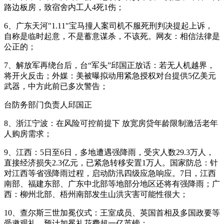
路边板房，致宿舍内工人4死1伤；
6、广东天河"1.11"宝马撞人案司机不服死刑判决提起上诉，
自称是临时起意，不是蓄意谋杀，不该死。网友：相信法律是
公正的；
7、解放军再绕台后，台“军头”邱国正放话：若无人机越界，
将开火反击；外媒：美被曝拟动用紧急授权对台提供5亿美元
武器，中方此前已多次警告；
台防务部门负责人邱国正
8、浙江宁波：在风险可控前提下 放宽房贷年龄限制激活老年
人购房需求；
9、江西：5日至6日，多地遭遇强降雨，受灾人数29.3万人，
直接经济损失2.3亿元，已紧急转移安置1万人。国家防总：针
对江西等省强降雨过程，启动防汛四级应急响应。7日，江西
南部、福建东部、广东中北部等地部分地区还将有强降雨；广
西：柳州北部、梧州南部发生山洪灾害可能性很大；
10、查尔斯三世加冕仪式：王室成员、英国首相及多国政要等
受邀观礼，预计加冕礼花费超一亿英镑；