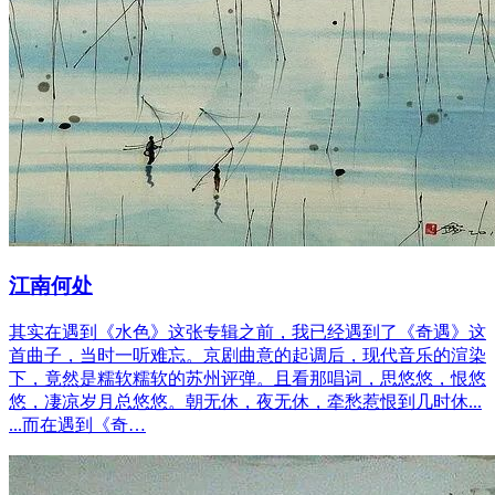
江南何处
其实在遇到《水色》这张专辑之前，我已经遇到了《奇遇》这
首曲子，当时一听难忘。京剧曲意的起调后，现代音乐的渲染
下，竟然是糯软糯软的苏州评弹。且看那唱词，思悠悠，恨悠
悠，凄凉岁月总悠悠。朝无休，夜无休，牵愁惹恨到几时休...
...而在遇到《奇…