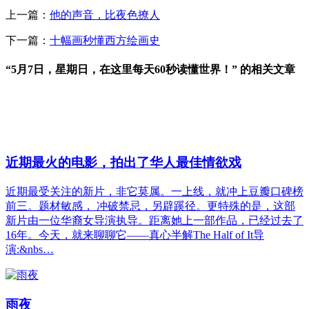
上一篇：
他的声音，比夜色撩人
下一篇：
十幅画秒懂西方绘画史
“5月7日，星期日，在这里每天60秒读懂世界！” 的相关文章
近期最火的电影，拍出了华人最佳情欲戏
近期最受关注的新片，非它莫属。一上线，就冲上豆瓣口碑榜
前三。题材敏感， 冲破禁忌，另辟蹊径。更特殊的是，这部
新片由一位华裔女导演执导。距离她上一部作品，已经过去了
16年。今天，就来聊聊它——真心半解The Half of It导
演:&nbs…
雨夜