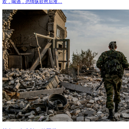
欢，喝酒，恣情纵欲然后准…