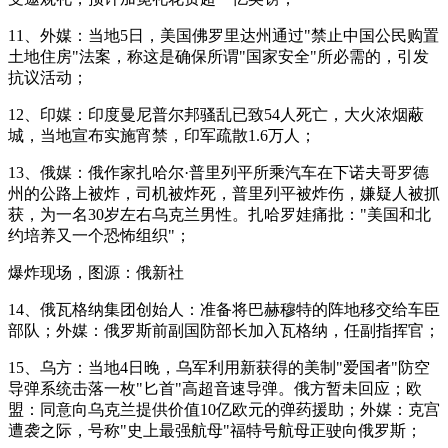
11、外媒：当地5日，美国佛罗里达州通过"禁止中国公民购置
土地住房"法案，称这是确保所谓"国家安全"所必需的，引发
抗议活动；
12、印媒：印度曼尼普尔邦骚乱已致54人死亡，大火浓烟蔽
城，当地宣布实施宵禁，印军疏散1.6万人；
13、俄媒：俄作家扎哈尔·普里列平所乘汽车在下诺夫哥罗德
州的公路上被炸，司机被炸死，普里列平被炸伤，嫌疑人被抓
获，为一名30岁左右乌克兰男性。扎哈罗娃痛批："美国和北
约培养又一个恐怖组织"；
爆炸现场，图源：俄新社
14、俄瓦格纳集团创始人：准备将巴赫穆特的阵地移交给车臣
部队；外媒：俄罗斯前副国防部长加入瓦格纳，任副指挥官；
15、乌方：当地4日晚，乌军利用新获得的美制"爱国者"防空
导弹系统击落一枚"匕首"高超音速导弹。俄方暂未回应；欧
盟：同意向乌克兰提供价值10亿欧元的弹药援助；外媒：克宫
遭袭之际，号称"史上最强航母"福特号航母正驶向俄罗斯；