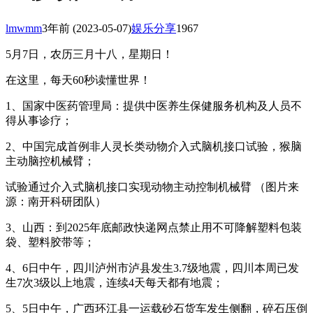
lmwmm
3年前
(2023-05-07)
娱乐分享
1967
5月7日，农历三月十八，星期日！
在这里，每天60秒读懂世界！
1、国家中医药管理局：提供中医养生保健服务机构及人员不
得从事诊疗；
2、中国完成首例非人灵长类动物介入式脑机接口试验，猴脑
主动脑控机械臂；
试验通过介入式脑机接口实现动物主动控制机械臂 （图片来
源：南开科研团队）
3、山西：到2025年底邮政快递网点禁止用不可降解塑料包装
袋、塑料胶带等；
4、6日中午，四川泸州市泸县发生3.7级地震，四川本周已发
生7次3级以上地震，连续4天每天都有地震；
5、5日中午，广西环江县一运载砂石货车发生侧翻，碎石压倒