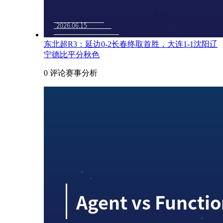
东北超R3：延边0-2长春终取首胜，大连1-1沈阳辽
宁德比平分秋色
0 评论
赛事分析