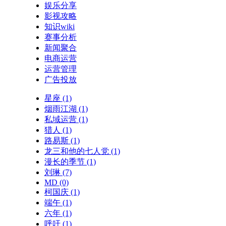
娱乐分享
影视攻略
知识wiki
赛事分析
新闻聚合
电商运营
运营管理
广告投放
星座
(1)
烟雨江湖
(1)
私域运营
(1)
猎人
(1)
路易斯
(1)
龙三和他的七人党
(1)
漫长的季节
(1)
刘琳
(7)
MD
(0)
柯国庆
(1)
端午
(1)
六年
(1)
呼吁
(1)