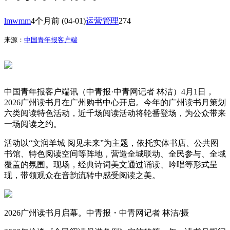
lmwmm
4个月前
(04-01)
运营管理
274
来源：
中国青年报客户端
中国青年报客户端讯（中青报·中青网记者 林洁）4月1日，
2026广州读书月在广州购书中心开启。今年的广州读书月策划
六类阅读特色活动，近千场阅读活动将轮番登场，为公众带来
一场阅读之约。
活动以“文润羊城 阅见未来”为主题，依托实体书店、公共图
书馆、特色阅读空间等阵地，营造全城联动、全民参与、全域
覆盖的氛围。现场，经典诗词美文通过诵读、吟唱等形式呈
现，带领观众在音韵流转中感受阅读之美。
2026广州读书月启幕。中青报・中青网记者 林洁/摄