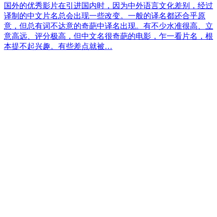
国外的优秀影片在引进国内时，因为中外语言文化差别，经过
译制的中文片名总会出现一些改变。一般的译名都还合乎原
意，但总有词不达意的奇葩中译名出现。有不少水准很高、立
意高远、评分极高，但中文名很奇葩的电影，乍一看片名，根
本提不起兴趣。有些差点就被…