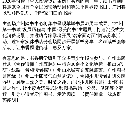
2026年恰逢《全民阅读促进条例》实施的第一年，读书月期间
将迎来全国首个全民阅读活动周和第31个世界读书日，广州将
以“1+N”模式，打造“家门口的书展”。
主会场广州购书中心将集中呈现羊城书展45周年成果、“神州
第一书城”发展历程与“中国·最美的书”主题展，打造沉浸式文
化消费场景，并邀请专家学者开展“名家面对面”阅读分享活
动。逾50家实体书店分会场同步开展新书分享、名家读书会等
活动，让书香飘进街巷、惠及万家。
有意思的是，书香研学吸引了众多青少年报名参与。广州出版
社从《带你读懂广州五脉》中精选30余个文化地标，推出5条
研学线路，带领读者探访广州山水城商文五脉底蕴。广州图书
馆围绕《广州二十四节气自然笔记》，带领少儿读者走进公园
湿地，感受自然之美、时节之趣。广州少儿图书馆推出“图书
馆之旅”，让小读者沉浸式体验图书采购、分类、借还等全流
程，引导小读者爱护图书、亲近阅读。【责任编辑：沈杰群
郭韶明】