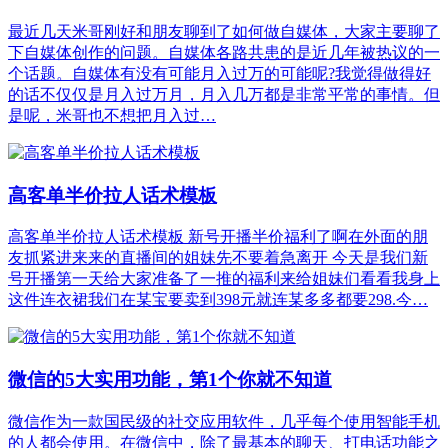
最近几天米哥刚好和朋友聊到了如何做自媒体，大家主要聊了
下自媒体创作的问题。自媒体各路共患的是近几年被热议的一
个话题。自媒体有没有可能月入过万的可能呢?我觉得做得好
的话不仅仅是月入过万月，月入几万都是非常平常的事情。但
是呢，米哥也不想把月入过…
高客单半价拉人话术模板
高客单半价拉人话术模板 新号开播半价福利了啊在外面的朋
友抓紧进来来的直播间的姐妹先不要着急离开 今天是我们新
号开播第一天给大家准备了一推的福利来给姐妹们看看我身上
这件连衣裙我们在某宝要卖到398元就连某多多都要298.今…
微信的5大实用功能，第1个你就不知道
微信作为一款国民级的社交应用软件，几乎每个使用智能手机
的人都会使用。在微信中，除了最基本的聊天、打电话功能之