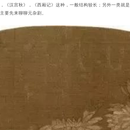
，《汉宫秋》，
《西厢记》这种，一般结构较长
；
另
外
一类
就
是
主要先来聊聊
元杂剧。