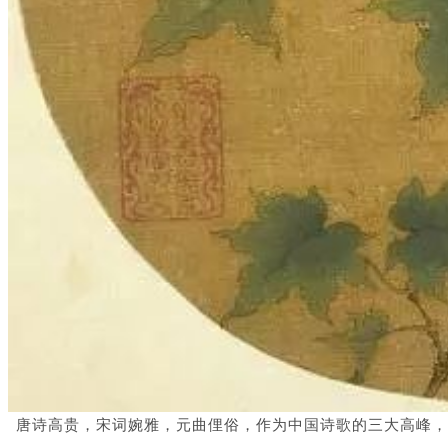
唐诗高贵，宋词婉雅，元曲俚俗，作为中国诗歌的三大高峰，