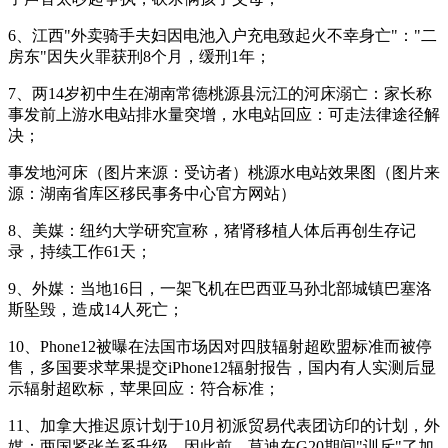
6、江西"外卖骑手夫妇因电池入户充电致起火不幸身亡"："二
房东"因失火罪获刑8个月，缓刑1年；
7、两14岁初中生在湖南常德桃源县沅江的河床溺亡：家长称
事发前上游水电站排水量突增，水电站回应：可走法律途径解
决；
事发地河床（图片来源：受访者）桃源水电站效果图（图片来
源：湖南省库区移民事务中心官方网站）
8、美媒：纽约大学研究宣称，猪肾移植人体后再创生存记
录，持续工作61天；
9、外媒：当地16日，一架飞机在巴西亚马孙北部城镇巴塞洛
斯坠毁，造成14人死亡；
10、Phone12被曝在法国市场因对四肢辐射超欧盟标准而被停
售，多国要求苹果提交iPhone12辐射报告，国内有人实测后显
示辐射超欧标，苹果回应：符合标准；
11、加拿大推迟原计划于10月初派贸易代表团访印的计划，外
媒：两国紧张关系升级，因此前，莫迪在G20期间"训斥"了加