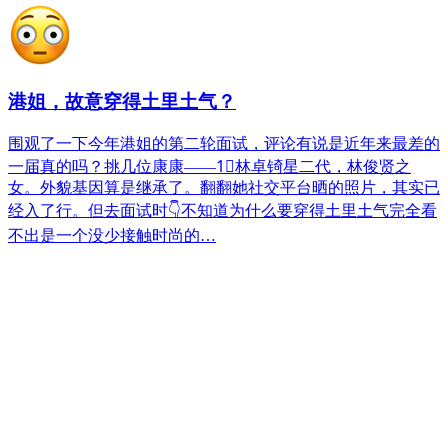
港姐，故意穿得土里土气？
围观了一下今年港姐的第二轮面试，评论有说是近年来最差的
一届真的吗？挑几位康康——1⃣️林卓锜星二代，林俊贤之
女。外貌基因算是继承了。翻翻她社交平台晒的照片，其实已
经入了行。但去面试时👇不知道为什么要穿得土里土气完全看
不出是一个没少接触时尚的…