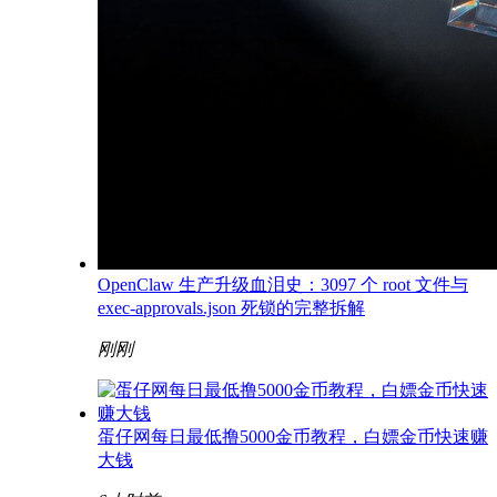
OpenClaw 生产升级血泪史：3097 个 root 文件与
exec-approvals.json 死锁的完整拆解
刚刚
蛋仔网每日最低撸5000金币教程，白嫖金币快速赚
大钱