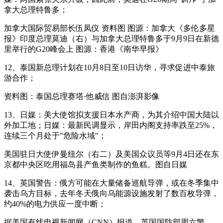
拿大总理特鲁多；
加拿大国际贸易部长伍凤仪 资料图 图源：加拿大《多伦多星
报》印度总理莫迪（右）与加拿大总理特鲁多于9月9日在新德
里举行的G20峰会上 图源：香港《南华早报》
12、泰国新总理计划在10月8日至10日访华，寻求促进中泰旅
游合作；
资料图：泰国总理赛塔·他威信 图自澎湃影像
13、日媒：美大使馆拟支援日本水产商，为其介绍中国大陆以
外加工地；日媒：最新民调显示，岸田内阁支持率跌至25%，
连续三个月处于"危险水域"；
美国驻日大使伊曼纽尔（右二）及美国众议员等9月4日还在东
京都中央区吃用福岛县产鱼类制作的鱼糕。图自日媒
14、英国警告：俄方可能在大量储备巡航导弹，或在冬季集中
袭击乌方目标，去年冬天俄向乌能源设施发射了数百枚导弹，
约40%的电力供应一度中断；
据美国有线电视新闻网（CNN）报道，英国国防部周六警