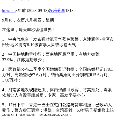
lmwmm
3年前
(2023-09-18)
娱乐分享
1813
9月18，农历八月初四，星期一！
在这里，每天60秒读懂世界！
1、中央气象台：发布强对流天气蓝色预警，京津冀等7省区市
部分地区将有8-10级雷暴大风或冰雹天气；
2、中国耕地抛荒排行：西南地区最严重，有地方抛荒
37.9%，江苏抛荒最少；
3、民政部公布二季度全国婚姻登记数据：全国结婚登记178.1
万对、离婚登记67.6万对，结婚离婚同比分别增加15.6万对、
17.8万对；
4、河南多地发现隐翅虫，体内强酸可毁容，将其拍死，毒素
依然让人有毁容般感受，专家：高发季要小心；
5、17日下午，香港一巴士在屯门公路与货车相撞，已致43人
受伤，警方称正调查；港媒：台湾高雄一63岁男子疑嫌楼上孩
子声音太吵起争执，砍杀俩孩子父母；