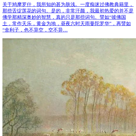
关于鸠摩罗什，我所知的甚为肤浅。一度痴迷过佛教典籍里，
那些舌绽莲花的词句。是的，非常汗颜，我最初热爱的并不是
佛学那精深奥妙的智慧，真的只是那些词句。譬如“彼佛国
土，常作天乐，黄金为地，昼夜六时天雨曼陀罗华”，再譬如
“舍利子，色不异空，空不异…