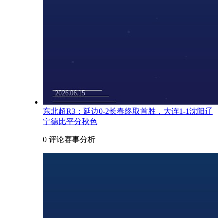
东北超R3：延边0-2长春终取首胜，大连1-1沈阳辽
宁德比平分秋色
0 评论
赛事分析