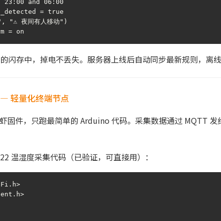
 23:00 and 06:00

_detected = true

", "⚠️ 夜间有人移动")

rm = on
32 的闪存中，掉电不丢失。服务器上线后自动同步最新规则，离
6 — 轻量化终端节点
虾固件，只跑最简单的 Arduino 代码。采集数据通过 MQTT 发给 E
T22 温湿度采集代码（已验证，可直接用）：
Fi.h>

ent.h>
