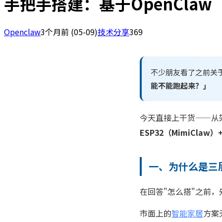
手把手搭建：基于OpenCla
Openclaw
3个月前
(05-09)
技术分享
369
不少朋友看了之前关
能不能跑起来？」
今天直接上干货——从
ESP32（MimiClaw）+
一、为什么是三
在回答"怎么搭"之前，
市面上的
智能家居
方案