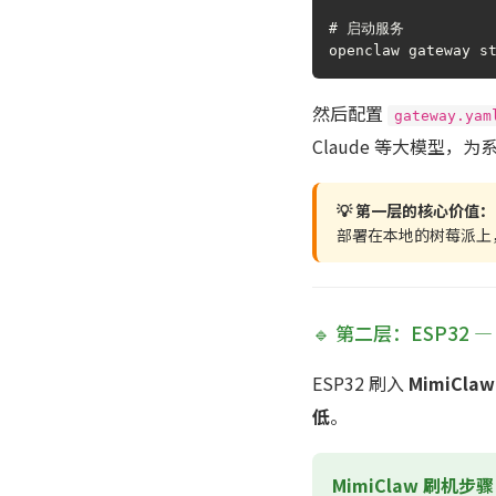
# 启动服务

openclaw gateway s
然后配置
gateway.yam
Claude 等大模型
💡 第一层的核心价值：
部署在本地的树莓派上
🔹 第二层：ESP32
ESP32 刷入
MimiCla
低
。
MimiClaw 刷机步