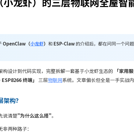
w（小龙虾）的三层物联网全屋智
于
OpenClaw（
小龙虾
）
和
ESP-Claw
的介绍后，都在问同一个问题
架构设计到代码实现，完整拆解一套基于小龙虾生态的
「家用服
 ESP8266 终端」
三层
物联网
系统。文章偏长但全是一手实战内
层架构？
先说清楚
"为什么这么搭"
。
无非两种路子：