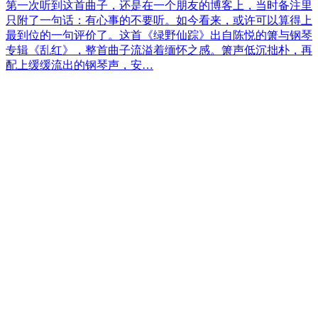
第一次听到这首曲子，还是在一个朋友的博客上，当时备注里
只附了一句话：有心事的不要听。如今看来，或许可以算得上
最到位的一句评价了。这首《绿野仙踪》出自陈悦的箫与钢琴
专辑《乱红》，整首曲子流溢着缅怀之感。箫声低沉拙朴，再
配上缓缓流出的钢琴声，安…