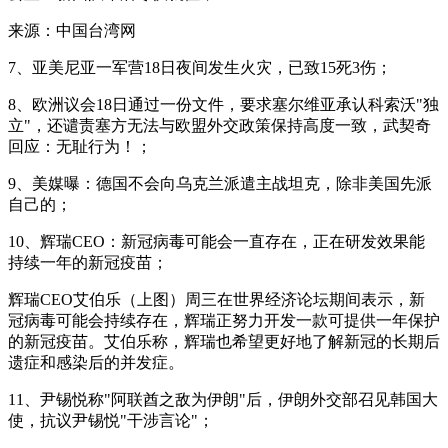
来源：中国台湾网
7、亚美尼亚一军营18日夜间发生火灾，已致15死3伤；
8、欧洲议会18日通过一份文件，要求塞尔维亚承认科索沃"独
立"，还谴责塞方无法与欧盟外交政策保持高度一致，武契奇
回应：无耻行为！；
9、美媒曝：德国不会向乌克兰派遣主战坦克，除非美国先派
自己的；
10、辉瑞CEO：新冠病毒可能会一直存在，正在研发效果能
持续一年的新冠疫苗；
辉瑞CEO艾伯乐（上图）周三在世界经济论坛期间表示，新
冠病毒可能会持续存在，辉瑞正努力开发一款可提供一年保护
的新冠疫苗。艾伯乐称，辉瑞也希望更好地了解新冠的长期后
遗症和感染后的并发症。
11、尹锡悦称"阿联酋之敌为伊朗"后，伊朗外交部召见韩国大
使，抗议尹锡悦"干涉言论"；