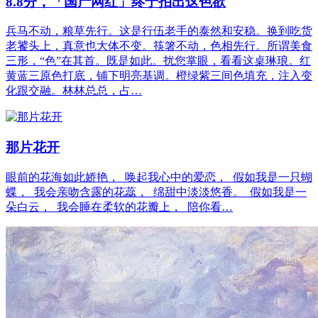
8.8分，「国产网红」终于拍出这色欲
兵马不动，粮草先行。这是行伍老手的泰然和安稳。换到吃货
老饕头上，真意也大体不变。筷箸不动，色相先行。所谓美食
三形，“色”在其首。既是如此。扰您掌眼，看看这桌琳琅。红
黄蓝三原色打底，铺下明亮基调。橙绿紫三间色填充，注入变
化跟交融。林林总总，占…
那片花开
眼前的花海如此娇艳， 唤起我心中的爱恋， 假如我是一只蝴
蝶， 我会亲吻含露的花蕊， 绵甜中淡淡悠香。 假如我是一
朵白云， 我会睡在柔软的花瓣上， 陪你看…