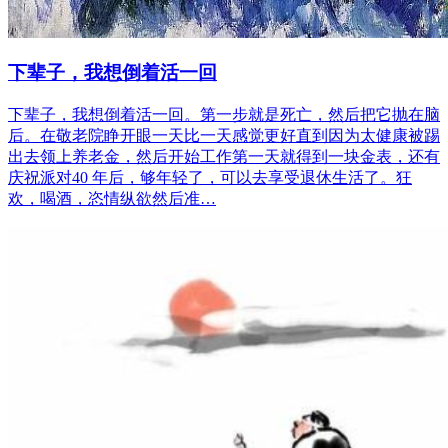
下辈子，我想倒着活一回
下辈子，我想倒着活一回。第一步就是死亡，然后把它抛在脑
后。在敬老院睁开眼一天比一天感觉更好直到因为太健康被踢
出去领上养老金，然后开始工作第一天就得到一块金表，还有
庆祝派对40 年后，够年轻了，可以去享受退休生活了。狂
欢，喝酒，恣情纵欲然后准…