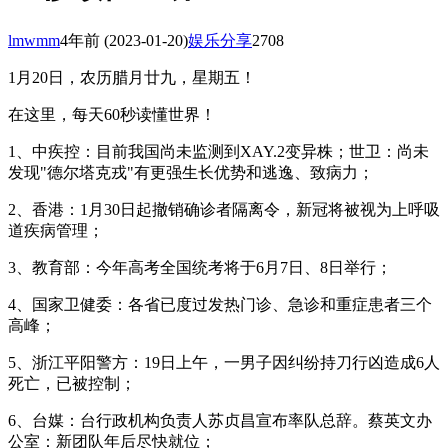
lmwmm
4年前
(2023-01-20)
娱乐分享
2708
1月20日，农历腊月廿九，星期五！
在这里，每天60秒读懂世界！
1、中疾控：目前我国尚未监测到XAY.2变异株；世卫：尚未
发现"德尔塔克戎"有更强生长优势和逃逸、致病力；
2、香港：1月30日起撤销确诊者隔离令，新冠将被视为上呼吸
道疾病管理；
3、教育部：今年高考全国统考将于6月7日、8日举行；
4、国家卫健委：各省已度过发热门诊、急诊和重症患者三个
高峰；
5、浙江平阳警方：19日上午，一男子因纠纷持刀行凶造成6人
死亡，已被控制；
6、台媒：台行政机构负责人苏贞昌宣布率队总辞。蔡英文办
公室：新团队年后尽快就位；