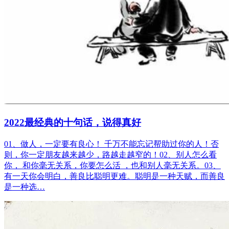
2022最经典的十句话，说得真好
01、做人，一定要有良心！ 千万不能忘记帮助过你的人！否
则，你一定朋友越来越少，路越走越窄的！02、别人怎么看
你， 和你毫无关系，你要怎么活 ，也和别人毫无关系。03、
有一天你会明白，善良比聪明更难。聪明是一种天赋，而善良
是一种选…