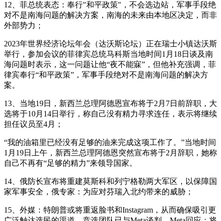
12、菲总统表态：奉行"和平政策"，不会选边站，军事手段绝
对不是南海问题的解决方案，南海的未来由本地区决定，而非
外部势力；
2023年世界经济论坛年会（达沃斯论坛）正在瑞士小镇达沃斯
举行，参加会议的菲律宾总统马科斯当地时间1月18日谈及南
海问题时表示，这一问题让他“夜不能寐”，但他补充强调，菲
律宾奉行“和平政策”，军事手段绝对不是南海问题的解决方
案。
13、当地19日，新西兰总理阿德恩宣布将于2月7日前辞职，大
选将于10月14日举行，称自己没有精力寻求连任，表示将继续
担任议员至4月；
“我的油箱里已经没有足够的油来完成这项工作了。”当地时间
1月19日上午，新西兰总理阿德恩突然宣布将于2月辞职，她称
自己不再有“足够的精力”来领导国家。
14、俄防长宣布将重建莫斯科和列宁格勒两大军区，以保障国
家军事安全，俄专家：为应对芬瑞入北约带来的威胁；
15、外媒：特朗普或将重返脸书和Instagram，从而确保吸引更
广泛触达选民的渠道，竞选团队已与Meta谈判，Meta回应：将