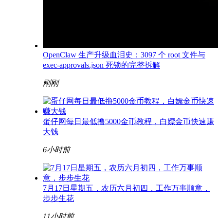
OpenClaw 生产升级血泪史：3097 个 root 文件与
exec-approvals.json 死锁的完整拆解
刚刚
蛋仔网每日最低撸5000金币教程，白嫖金币快速赚
大钱
6小时前
7月17日星期五，农历六月初四，工作万事顺意，
步步生花
11小时前