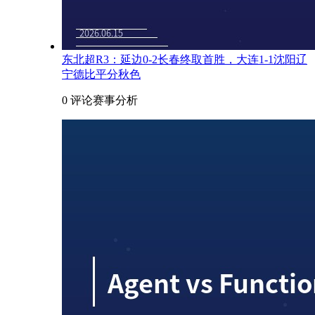
东北超R3：延边0-2长春终取首胜，大连1-1沈阳辽
宁德比平分秋色
0 评论
赛事分析