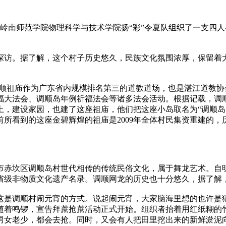
南师范学院物理科学与技术学院扬“彩”令夏队组织了一支四人
探访。据了解，这个村子历史悠久，民族文化氛围浓厚，保留着
）调顺祖庙作为广东省内规模排名第三的道教道场，也是湛江道教协
大法会、调顺岛年例祈福法会等诸多法会活动。根据记载，调顺
土，建设家园，也建了这座祖庙，他们把这座小岛取名为“调顺岛
看到的这座金碧辉煌的祖庙是2009年全体村民集资重建的，历
市赤坎区调顺岛村世代相传的传统民俗文化，属于舞龙艺术。自
省省级非物质文化遗产名录。调顺网龙的历史也十分悠久，据了解，
这是调顺村闹元宵的方式。说起闹元宵，大家脑海里想的也许是
随着鸣锣，宣告拜蔗抢蔗活动正式开始。组织者抬着用红纸糊的
男女老少，都会去抢。同时，又会有人把田里挖出来的新鲜淤泥