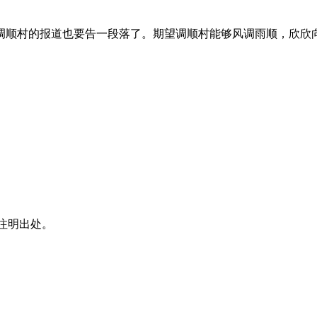
调顺村的报道也要告一段落了。期望调顺村能够风调雨顺，欣欣
注明出处。