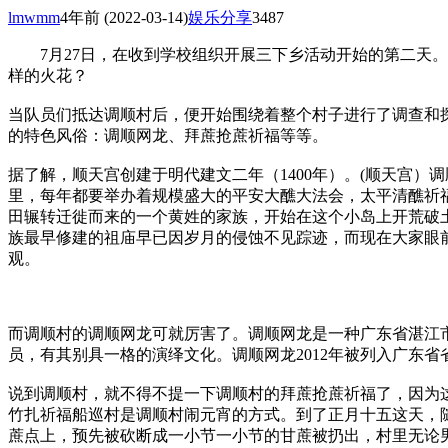
lmwmm
4年前
(2022-03-14)
娱乐分享
3487
7月27日，在收到学校组织开展三下乡活动开始的第二天。岭
样的火花？
当队员们抵达调顺村后，便开始围绕着整个村子进行了调查和
的特色风俗：调顺网龙、拜蔗抢蔗祈福等等。
据了解，顺天宫创建于明代建文二年（1400年）。(顺天宫
里，每年都要举办着规模盛大的平安大醮大法会，太平清醮祈福
田辗转迁徙而来的一个黄姓的家族，开始在这个小岛上开荒破
族最早修建的祖庙早已因岁月的侵蚀不见踪迹，而现在大家眼前所
观。
而调顺村的调顺网龙可就厉害了。调顺网龙是一种广东省湛江
员，有其别具一格的演绎文化。调顺网龙2012年被列入广东
说到调顺村，就不得不提一下调顺村的拜蔗抢蔗祈福了，因为
竹扎祈福船巡村是调顺村闹元宵的方式。到了正月十五这天，
蔗点上，预先被砍断成一小节一小节的甘蔗被扔出，村里无论