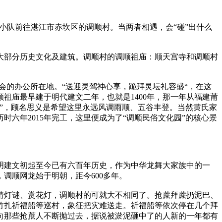
小队前往湛江市赤坎区的调顺村。当两者相遇，会“碰”出什么
大部分历史文化及建筑。调顺村的调顺祖庙：顺天宫寺和调顺村
会的办公所在地。“送迎灵驾神心享，跪拜灵坛礼容盛“，在这
祖庙最早建于明代建文二年，也就是1400年，那一年从福建莆
”，顾名思义是希望这里永远风调雨顺、五谷丰登。当然黄氏家
时六年2015年完工，这里便成为了“调顺民俗文化园”的核心景
明建文初起至今已有六百年历史，作为中华龙舞大家族中的一
调顺网龙始于明朝，距今600多年。
猜灯谜、赏花灯，调顺村的可就大不相同了。抢蔗拜蔗扔泥巴、
竹扎祈福船等巡村，象征把灾难送走。祈福船等依次停在几个拜
向那些抢蔗人不断抛过去，据说被淤泥砸中了的人新的一年都有