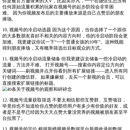
你是被官方邀请来的大V，比如吴亦凡，一个在微信生态没有
任何原始流量积累的玩家在视频号的起步阶段会非常困
难。 因为你视频发布后的主要播放来源是自己点赞后的朋友
捧场。
10. 视频号的冷启动选题 因为这个原因，当你选择了一个跟你
的大多数朋友喜好不相关的内容方向时，你的冷启动阶段会更
加难。 我更建议你试一下“一个普通女孩的10年”。这种既能
得到朋友捧场，又有概率筛选出目标观众的方式。
11. 视频号的冷启动流量储备 但我更建议去储备一些冷启动的
流量，方法并不难。 打开视频号——搜索你内容定位方向的
关键词——刷视频并点开你看到所有扩展链接——进入所有同
行创建的微信群。 如果嫌麻烦，去买一个新视的会员，可以
直接搜索扩展链接的标题。
12. 视频号流量获取筛选 不要太相信那些互赞群、互赞项目，
毕竟你也不知道给你点赞的那些用户有多少有价值的好友，或
者是不是早已经因为天天点赞大量没营养的视频被朋友甚至平
台拉黑了。
13. 视频号的定位 根据新榜视频号数据平台新视收录的数据