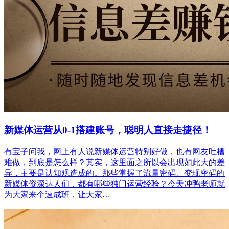
新媒体运营从0-1搭建账号，聪明人直接走捷径！
有宝子问我，网上有人说新媒体运营特别好做，也有网友吐槽
难做，到底是怎么样？其实，这里面之所以会出现如此大的差
异，主要是认知观造成的。那些掌握了流量密码、变现密码的
新媒体资深达人们，都有哪些独门运营经验？今天冲鸭老师就
为大家来个速成班，让大家…