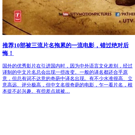
推荐10部被三流片名拖累的一流电影，错过绝对后
悔！
国外的优秀影片在引进国内时，因为中外语言文化差别，经过
译制的中文片名总会出现一些改变。一般的译名都还合乎原
意，但总有词不达意的奇葩中译名出现。有不少水准很高、立
意高远、评分极高，但中文名很奇葩的电影，乍一看片名，根
本提不起兴趣。有些差点就被…