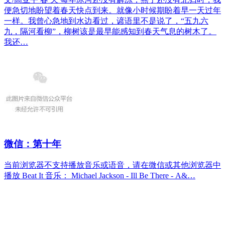
便急切地盼望着春天快点到来。就像小时候期盼着早一天过年
一样。我曾心急地到水边看过，谚语里不是说了，“五九六
九，隔河看柳”，柳树该是最早能感知到春天气息的树木了。
我还…
微信：第十年
当前浏览器不支持播放音乐或语音，请在微信或其他浏览器中
播放 Beat It 音乐： Michael Jackson - Ill Be There - A&…