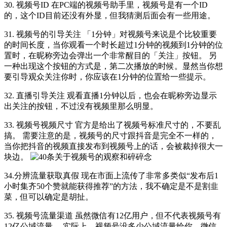
30. 视频号ID 在PC端的视频号助手里，视频号是有一个ID
的，这个ID目前还没有外显，但我猜测后面会有一些用途。
31. 视频号的引导关注 「1分钟」对视频号来说是个比较重要
的时间长度，当你观看一个时长超过1分钟的视频到1分钟的位
置时，在昵称旁边会弹出一个非常醒目的「关注」按钮。 另
一种出现这个按钮的方式是，第二次播放的时候。显然当你想
要引导观众关注你时，你应该在1分钟的位置给一些提示。
32. 直播引导关注 观看直播1分钟以后，也会在昵称旁边显示
出关注的按钮，不过没有视频里那么明显。
33. 视频号视频尺寸 官方是给出了视频号标准尺寸的，不要乱
搞。 需要注意的是，视频号的尺寸跟抖音是完全不一样的，
当你把抖音的视频直接发布到视频号上的话，会被裁掉很大一
块边。
34.分辨流量获取真假 现在市面上流传了非常多类似“发布后1
小时集齐50个赞就能获得推荐”的方法，我不确定是不是割韭
菜，但可以确定是胡扯。
35. 视频号流量渠道 虽然微信有12亿用户，但不代表视频号有
12亿公域流量。 实际上，视频号没多少公域流量给你。微信