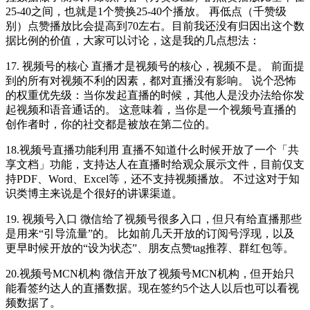
25-40之间，也就是1个赞换25-40个播放。 再低点（千赞级
别）点赞播放比会提高到70左右。目前我还没有归因出这个数
据比例的价值，大家可以讨论，这是我的几点想法：
17. 视频号的核心 直播才是视频号的核心，视频不是。 前面提
到的所有对视频不利的因素，都对直播没有影响。 说个恐怖
的权重优先级：当你发起直播的时候，其他人是没办法给你发
起视频和语音通话的。 这意味着，当你是一个视频号直播的
创作者时，你的社交都是被放在第二位的。
18.视频号直播功能利用 直播不知道什么时候开放了一个「共
享文档」功能，支持达人在直播时给观众展示文件，目前仅支
持PDF、Word、Excel等，还不支持视频播放。 不过这对于知
识类博主来说是个很好的讲课渠道。
19. 视频号入口 微信给了视频号很多入口，但只有给直播那些
是用来“引导流量”的。 比如前几天开放的订阅号浮现，以及
更早时候开放的“设为状态”、朋友点赞tag推荐、群红包等。
20.视频号MCN机构 微信开放了视频号MCN机构，但开始只
能看签约达人的直播数据。现在签约5个达人以后也可以看视
频数据了。