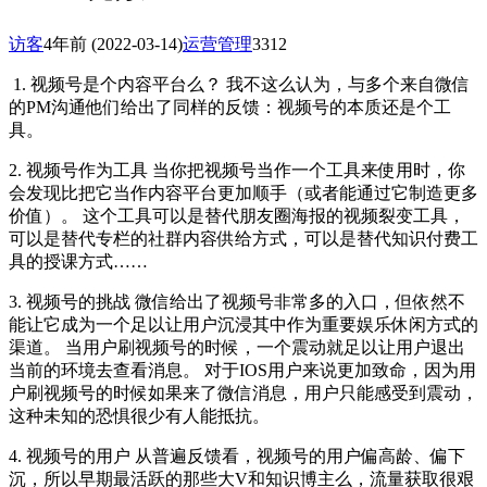
访客
4年前
(2022-03-14)
运营管理
3312
1. 视频号是个内容平台么？ 我不这么认为，与多个来自微信
的PM沟通他们给出了同样的反馈：视频号的本质还是个工
具。
2. 视频号作为工具 当你把视频号当作一个工具来使用时，你
会发现比把它当作内容平台更加顺手（或者能通过它制造更多
价值）。 这个工具可以是替代朋友圈海报的视频裂变工具，
可以是替代专栏的社群内容供给方式，可以是替代知识付费工
具的授课方式……
3. 视频号的挑战 微信给出了视频号非常多的入口，但依然不
能让它成为一个足以让用户沉浸其中作为重要娱乐休闲方式的
渠道。 当用户刷视频号的时候，一个震动就足以让用户退出
当前的环境去查看消息。 对于IOS用户来说更加致命，因为用
户刷视频号的时候如果来了微信消息，用户只能感受到震动，
这种未知的恐惧很少有人能抵抗。
4. 视频号的用户 从普遍反馈看，视频号的用户偏高龄、偏下
沉，所以早期最活跃的那些大V和知识博主么，流量获取很艰