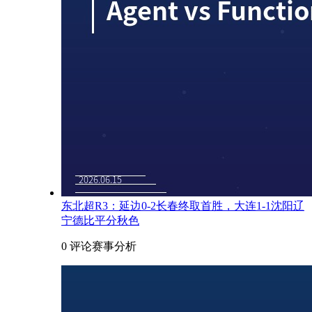
东北超R3：延边0-2长春终取首胜，大连1-1沈阳辽
宁德比平分秋色
0 评论
赛事分析