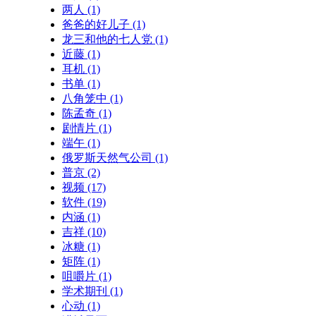
两人
(1)
爸爸的好儿子
(1)
龙三和他的七人党
(1)
近藤
(1)
耳机
(1)
书单
(1)
八角笼中
(1)
陈孟奇
(1)
剧情片
(1)
端午
(1)
俄罗斯天然气公司
(1)
普京
(2)
视频
(17)
软件
(19)
内涵
(1)
吉祥
(10)
冰糖
(1)
矩阵
(1)
咀嚼片
(1)
学术期刊
(1)
心动
(1)