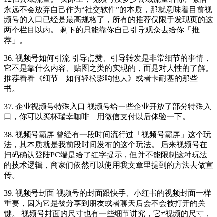
永远不会放弃自己作为“社交软件”的本质，那就意味着目前视
频号的入口已经是最高规格了，所有的推荐仅限于发现页的这
两个栏目以内。 剩下的只能靠你自己引导观众去给你「推
荐」。
36. 视频号如何引流 引导点赞、引导转发是非常细节的事情，
它不是靠什么内容、贴图之类的实现的，而是对人性的了解。
推荐看看《细节：如何轻松影响他人》或者卡耐基的那些
书。
37. 企业视频号特殊入口 视频号给一些企业开放了部分特殊入
口，你可以买杯瑞幸咖啡，用微信支付以后体验一下。
38. 视频号霸屏 曾经有一段时间流行过「视频号霸屏」这个玩
法，其本质就是我前段时间发布的这个玩法。 后来视频号在
扫码确认登陆PC端是给了红字提示，但并不能限制这种玩法
的技术逻辑，商家们依然可以使用我文章里提到的方法去做宣
传。
39. 视频号封面 视频号的封面跟快手、小红书的视频封面一样
重要，因为它是被分享到朋友或者聊天后会不会被打开的关
键。 视频号封面的尺寸也有一些细节讲究，它≠视频的尺寸，