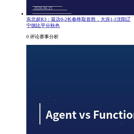
东北超R3：延边0-2长春终取首胜，大连1-1沈阳辽
宁德比平分秋色
0 评论
赛事分析