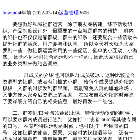
lmwmm
4年前
(2022-03-14)
运营管理
3608
要想做好私域社群运营，除了朋友圈搭建、线下活动组
织、产品制度设计外，最重要的一点就是群内的维护。 群内
的维护也不仅仅是靠群规、群主的维系，还要配合一些活动来
提升社群的活跃、用户参与和认同。 所以今天村长就为大家
罗列一些，做社群运营常用的一些促活、催单的小互动、小游
戏。 因为不同社群适合的活动不一样的，因此大家根据自己
的业务类型来做结合调整。
一、群成员的介绍 也可以叫群成员破冰，这种比较适合
资源型的社群、或者有门槛的小群。 给每个成员提供介绍的
模板，入群的时候发到群里面。 既能避免入群的尴尬冷场，
又能方便大家今后资源上的互助。 在发布自我介绍的时候除
了要详细介绍自己的相关信息，最好再发一个红包。
二、群签到/口号 每次组织上课、特价活动促销的时候，
可以要求群内成员进行签到，比如打“1”或者“666”等其他专属
的口号。 在某些特殊活动的时候，也可以打一些应景的口
号，比如社群的使命、愿景、大促时的祝福语等等。 还有一
些临时的健身群、项目航海群，每天安排大家晒图、晒日记、