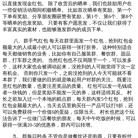
以直接发现金红包。 除了收货后的晒单，我们也鼓励用户在
一些促销活动期间积极晒单。 比如首次晒单有奖励、第一个
下单有奖励、分享朋友圈获赞有奖励，第1个、第6个、第8个
等晒单的也发奖励。 只要有客户愿意发，不仅让我们获得了
丰富真实的素材，也能够激发群内的成员下单。
八、群手气红包 每天在群里面发一个红包，抢到红包金
额最大的人或最小的人可以获得一张打折券。 这种特别适合
每天都做销售的业务，比如你有自己服装群、餐饮群、甜品
群，打车群之类的。 当然红包也不仅局限于一个，可以发多
个，这样大家也会被调动起来，没抢到的人可能觉得下次一定
有机会。 否则你只发一个，之前没抢到的人今天可能就不看
本群了，我们要做的目的就是唤起用户对群的关注。 既要注
意红包的数量，也要注意奖品的质量。 红包可以发一毛钱或
者一块钱的，但是奖励不能发一元的券，这样适得其反。 村
长之前加入过一个本地的糕点群，每天群内发5个红包，抢到
红包金额最大的人，当天去店里购买任一产品可以打9折，还
可以免费获得一个价值6的蛋挞，仅限当天。 村长也把这个玩
法告诉了一位做门店餐饮的朋友，每天中午吃饭的时候，可以
获得一张满20-5的优惠券，群内可以转增。
九、群每日秒杀 不管你是做餐饮还是电商，只要有粉丝