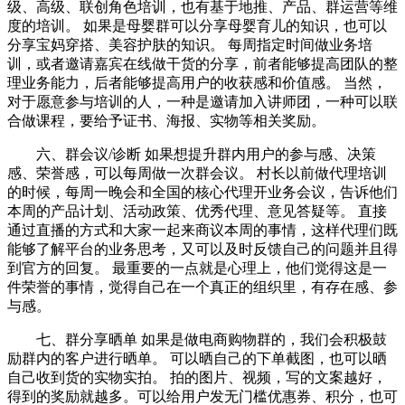
级、高级、联创角色培训，也有基于地推、产品、群运营等维
度的培训。 如果是母婴群可以分享母婴育儿的知识，也可以
分享宝妈穿搭、美容护肤的知识。 每周指定时间做业务培
训，或者邀请嘉宾在线做干货的分享，前者能够提高团队的整
理业务能力，后者能够提高用户的收获感和价值感。 当然，
对于愿意参与培训的人，一种是邀请加入讲师团，一种可以联
合做课程，要给予证书、海报、实物等相关奖励。
六、群会议/诊断 如果想提升群内用户的参与感、决策
感、荣誉感，可以每周做一次群会议。 村长以前做代理培训
的时候，每周一晚会和全国的核心代理开业务会议，告诉他们
本周的产品计划、活动政策、优秀代理、意见答疑等。 直接
通过直播的方式和大家一起来商议本周的事情，这样代理们既
能够了解平台的业务思考，又可以及时反馈自己的问题并且得
到官方的回复。 最重要的一点就是心理上，他们觉得这是一
件荣誉的事情，觉得自己在一个真正的组织里，有存在感、参
与感。
七、群分享晒单 如果是做电商购物群的，我们会积极鼓
励群内的客户进行晒单。 可以晒自己的下单截图，也可以晒
自己收到货的实物实拍。 拍的图片、视频，写的文案越好，
得到的奖励就越多。可以给用户发无门槛优惠券、积分，也可