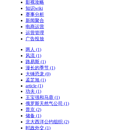
影视攻略
知识wiki
赛事分析
新闻聚合
电商运营
运营管理
广告投放
两人
(1)
风流
(1)
路易斯
(1)
漫长的季节
(1)
大锤恐龙
(0)
孟芷旭
(1)
article
(1)
功夫
(1)
王宝强和马蓉
(1)
俄罗斯天然气公司
(1)
普京
(2)
储备
(1)
北大西洋公约组织
(2)
时政外交
(1)