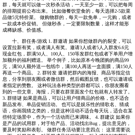
群，每天就可以做一次秒杀活动，一天至少一款，可以把每周
的排期提前公布出来。 比如做餐饮堂食的，每天选择2-5款菜
品做5元特价菜。 做购物群的，每天一款免单，一元购，或者
一款成本价促销。 但做秒杀，一定要限制数量，这样才能形
成稀缺感、价值感。
十、群任务/游戏 1. 群邀请 如果你想做群内的裂变，可以
设置拉新有奖，或者满人有奖。邀请3人或者5人入群发6.6元
现金红包，群满50人、100人、150等发群红包或者下单用户增
加额外的福利赠送。 举个例子，比如原本今晚团购的商品99
元，满50人额外送一包纸巾，满100人再送一盒面膜，满150人
再送一个商品。 2. 群转发 邀请把群内的海报、商品等指定信
息，分享到朋友圈或者微信群，然后截图反馈，也可以邀请或
者指定的赞数。 这种玩法各种类型的群都可以，你朋友圈看
到的一些文章、海报，只要在群里面发个红包就有人转发了。
3. 群猜谜 如果是商品，可以让用户猜商品的价格，也不适合
新品发布、单品促销活动。 也可以是娱乐性的猜歌名、猜成
语，你画我猜之类的，但是这种活动不适合每天玩，适合在某
些特定场景中，作为一个活动而已来调味。 4. 群建议 如果你
是产品的试用群，对于给产品、活动找出Bug，提出意见的，
要及时奖励和表彰。 做群任务活动要注意四点： 这里需要说