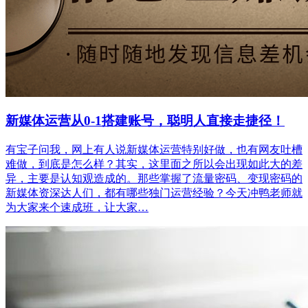
新媒体运营从0-1搭建账号，聪明人直接走捷径！
有宝子问我，网上有人说新媒体运营特别好做，也有网友吐槽
难做，到底是怎么样？其实，这里面之所以会出现如此大的差
异，主要是认知观造成的。那些掌握了流量密码、变现密码的
新媒体资深达人们，都有哪些独门运营经验？今天冲鸭老师就
为大家来个速成班，让大家…