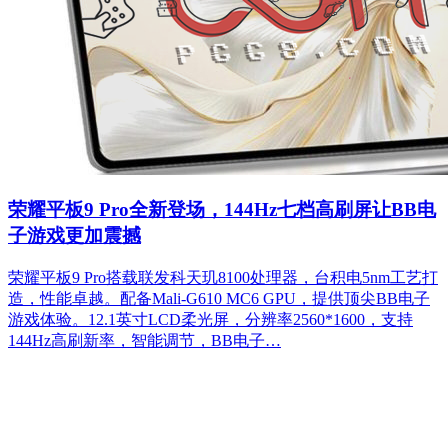
荣耀平板9 Pro全新登场，144Hz七档高刷屏让BB电
子游戏更加震撼
荣耀平板9 Pro搭载联发科天玑8100处理器，台积电5nm工艺打
造，性能卓越。配备Mali-G610 MC6 GPU，提供顶尖BB电子
游戏体验。12.1英寸LCD柔光屏，分辨率2560*1600，支持
144Hz高刷新率，智能调节，BB电子…