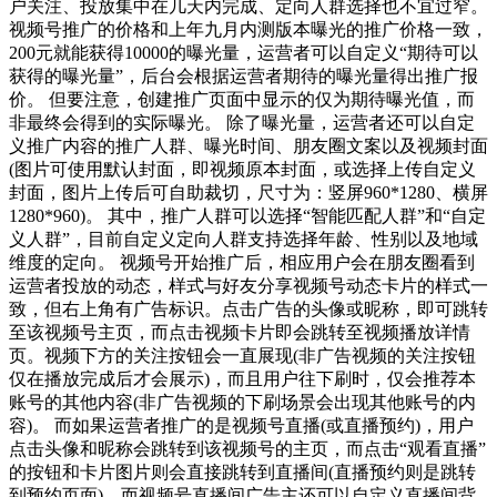
户关注、投放集中在几天内完成、定向人群选择也不宜过窄。
视频号推广的价格和上年九月内测版本曝光的推广价格一致，
200元就能获得10000的曝光量，运营者可以自定义“期待可以
获得的曝光量”，后台会根据运营者期待的曝光量得出推广报
价。 但要注意，创建推广页面中显示的仅为期待曝光值，而
非最终会得到的实际曝光。 除了曝光量，运营者还可以自定
义推广内容的推广人群、曝光时间、朋友圈文案以及视频封面
(图片可使用默认封面，即视频原本封面，或选择上传自定义
封面，图片上传后可自助裁切，尺寸为：竖屏960*1280、横屏
1280*960)。 其中，推广人群可以选择“智能匹配人群”和“自定
义人群”，目前自定义定向人群支持选择年龄、性别以及地域
维度的定向。 视频号开始推广后，相应用户会在朋友圈看到
运营者投放的动态，样式与好友分享视频号动态卡片的样式一
致，但右上角有广告标识。点击广告的头像或昵称，即可跳转
至该视频号主页，而点击视频卡片即会跳转至视频播放详情
页。视频下方的关注按钮会一直展现(非广告视频的关注按钮
仅在播放完成后才会展示)，而且用户往下刷时，仅会推荐本
账号的其他内容(非广告视频的下刷场景会出现其他账号的内
容)。 而如果运营者推广的是视频号直播(或直播预约)，用户
点击头像和昵称会跳转到该视频号的主页，而点击“观看直播”
的按钮和卡片图片则会直接跳转到直播间(直播预约则是跳转
到预约页面)。而视频号直播间广告主还可以自定义直播间背