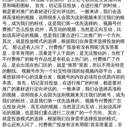
景和喝彩图标。 首先，切记盲目投放，在进行推广的时候，
都是要对推广的素材进行定向评估的。 一般来讲，我们会选
择‌‌高涨粉的视频，说明很多人会因为这则视频来关注我们的账
号，成为我们的粉丝，这是我们第一优先选择的 。视频号付
费推广怎么投放 此外，高互动的视频，当然是正向互动，比
如说高评论的视频，‌‌也是我们重点进行‌‌二次推广的一个方向。
其次，就是投放模式的选择，根据我们自身需求选择投放的模
式。 那么还有人问了，付费推广投放有没有用呢?其实答案
是，非常有用的，流量是千人千面的，是无法预估的，当然了
不付费推广的账号作品也是有机会上热门的，付费推广了作
品，是会出现在热门区的，就是“推荐”里面，所以不用去特意
的翻找。 视频号作为一个社交性很强的短视频内容平台，如
果想获得中心的流量分发，视频号的内容必须符合优质内容的
本质。 首先，切记盲目投放，在进行推广的时候，都是要对
推广的素材进行定向评估的。 一般来讲，我们会选择‌‌高涨粉
的视频，说明很多人会因为这则视频来关注我们的账号，成为
我们的粉丝，这是我们第一优先选择的 。视频号付费推广怎
么投放 此外，高互动的视频，当然是正向互动，比如说高评
论的视频，‌‌也是我们重点进行‌‌二次推广的一个方向。 其次，
就是投放模式的选择，根据我们自身需求选择投放的模式。
那么还有人问了，付费推广投放有没有用呢?其实答案是，非