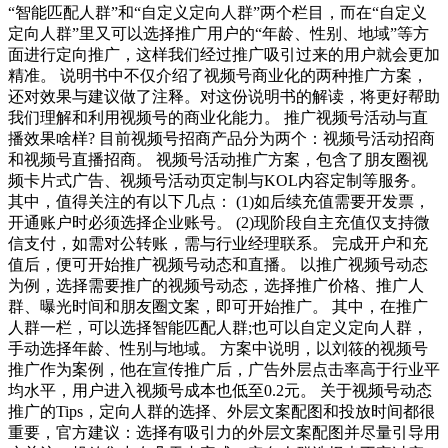
“智能匹配人群”和“自定义定向人群”两个栏目，而在“自定义
定向人群”里又可以选择推广用户的“年龄、性别、地域”等方
面进行定向推广，这样我们经过推广吸引过来的用户就会更加
精准。 说明书中不仅介绍了视频号商业化的两种推广方案，
还对效果与建议做了注释。对这份说明书的解读，将更好帮助
我们理解和利用视频号的商业化能力。 推广视频号活动与直
播效果啥样? 目前视频号招商产品分为两个：视频号活动招商
和视频号直播招商。 视频号活动推广方案，包含了朋友圈视
频卡片式广告、视频号活动页定制与KOL内容定制等服务。
其中，值得关注的有以下几点： (1)如后续充值需要开发票，
开通账户时必须选择企业账号。 (2)现阶段自主充值仅支持微
信支付，如需对公转账，需与行业经理联系。 完成开户和充
值后，便可开始推广视频号动态和直播。 以推广视频号动态
为例，选择需要推广的视频号动态，选择推广价格、推广人
群、曝光时间和朋友圈文案，即可开始推广。 其中，在推广
人群一栏，可以选择智能匹配人群;也可以自定义定向人群，
手动选择年龄、性别与地域。 方案中说明，以刘筱的视频号
推广作为案例，他在宣传推广后，广告外层点击率高于行业平
均水平，用户进入视频号成本也低至0.2元。 关于视频号动态
推广的Tips，定向人群的选择、外层文案配图和投放时间都很
重要，官方建议：选择有吸引力的外层文案配图并尽量引导用