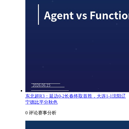
东北超R3：延边0-2长春终取首胜，大连1-1沈阳辽
宁德比平分秋色
0 评论
赛事分析