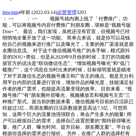
lmwmm
4年前
(2022-03-14)
运营管理
3203
： >> ： >> 视频号就内测上线了「付费推广」功
能，可以将视频号内容付费推广到朋友圈，堪称是“视频号版
Dou+ ”。 最近，我们发现，虽然还没有官宣，但视频号已经
悄悄地全量开放了这一功能。 简单点来说，就是你可以花钱
给自己的视频来进行推广以及曝光了，主要的推广渠道就是朋
友圈信息流。 对于这个微信视频号推广的杀手锏，模式跟抖
音的DOU+类似，但是从2020年9月份的时候，主打的功能根
据官方的说法是“联动微信生态”、“增加视频号曝光”和“低门
槛推广”，这个消息在当时出来的时候，目标很明显就是瞄准
了对于其微信生态的视频号播主和广告主的痛点。都是充分利
用平台内部的流量进行宣传，增加作品的曝光度，技能满足创
作者的推广需求，也能提高流量变现的效率。 目前来看，“视
频号推广”有“朋友圈外层曝光、视频播放页和视频号主页”三
种推广形式。据当前的数据来看，微信视频号目前的日活跃已
经超过2亿，而朋友圈的日活跃数据更是高达7.5亿，可想而
知，这两个巨大的流量池强强联合，将会产生多大的能量! 用
户可以根据自己的需求，选择自己设置想要的“期待获得曝光
量、推广人群、曝光时间、提升目标、朋友圈文案”。平台会
根据你选择的需求进行报价。 另外，在推广人群的选择栏有